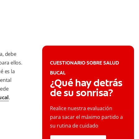
va, debe
ara ellos.
CUESTIONARIO SOBRE SALUD
é es la
BUCAL
¿Qué hay detrás
ental
uede
de su sonrisa?
ucal
.
Realice nuestra evaluación
para sacar el máximo partido a
su rutina de cuidado