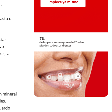
¡Empiece ya mismo!
.
asta o
cías.
evo
es, la
un mineral
ies.
cuerdo