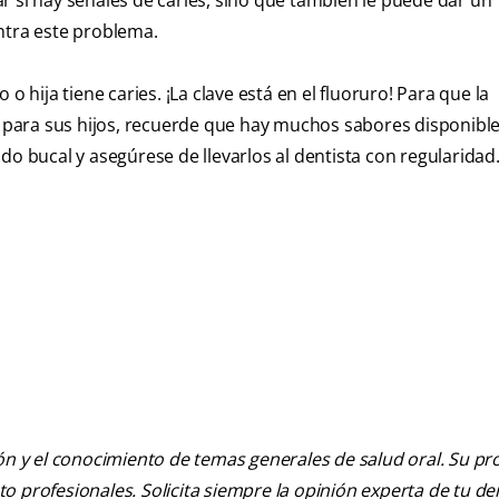
r si hay señales de caries, sino que también le puede dar un
ntra este problema.
o hija tiene caries. ¡La clave está en el fluoruro! Para que la
da para sus hijos, recuerde que hay muchos sabores disponible
do bucal y asegúrese de llevarlos al dentista con regularidad
ión y el conocimiento de temas generales de salud oral. Su pr
nto profesionales. Solicita siempre la opinión experta de tu de