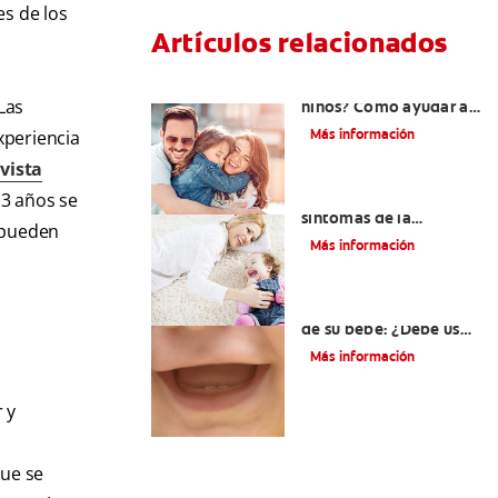
es de los
Artículos relacionados
¿Dolor de muela en
Las
niños? Cómo ayudar a
tus pequeños en el
Más información
xperiencia
proceso
vista
Los principales
 3 años se
síntomas de la
 pueden
dentición
Más información
Los primeros dientes
de su bebé: ¿Debe usar
crema dental?
Más información
 y
que se