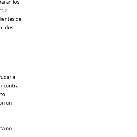
paran los
uede
dientes de
te dos
yudar a
ón contra
sto
con un
sta no