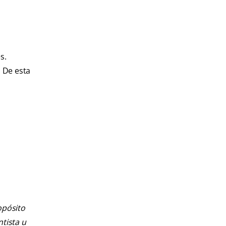
s.
. De esta
opósito
ntista u