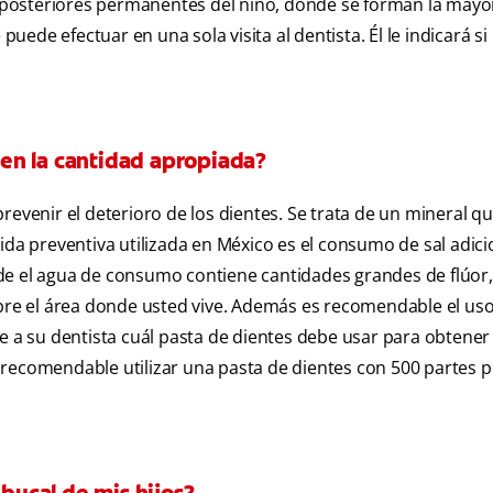
es posteriores permanentes del niño, donde se forman la mayor
puede efectuar en una sola visita al dentista. Él le indicará si
iben la cantidad apropiada?
evenir el deterioro de los dientes. Se trata de un mineral que
dida preventiva utilizada en México es el consumo de sal adic
de el agua de consumo contiene cantidades grandes de flúor
obre el área donde usted vive. Además es recomendable el us
e a su dentista cuál pasta de dientes debe usar para obtener 
recomendable utilizar una pasta de dientes con 500 partes p