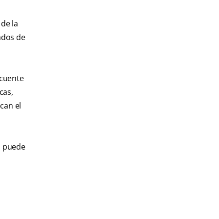
 de la
ados de
ecuente
cas,
acan el
o puede