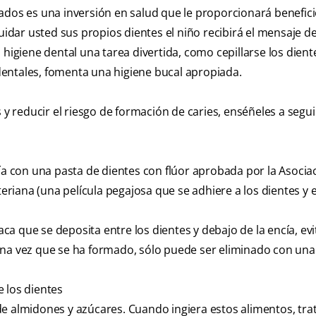
ados es una inversión en salud que le proporcionará benefic
uidar usted sus propios dientes el niño recibirá el mensaje de
 higiene dental una tarea divertida, como cepillarse los dient
s dentales, fomenta una higiene bucal apropiada.
 y reducir el riesgo de formación de caries, enséñeles a segui
día con una pasta de dientes con flúor aprobada por la Asocia
teriana (una película pegajosa que se adhiere a los dientes y e
laca que se deposita entre los dientes y debajo de la encía, ev
una vez que se ha formado, sólo puede ser eliminado con una
 los dientes
de almidones y azúcares. Cuando ingiera estos alimentos, tra