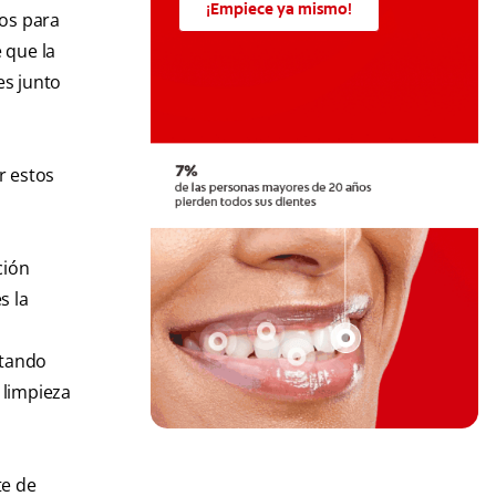
¡Empiece ya mismo!
ios para
 que la
es junto
r estos
ción
s la
itando
 limpieza
te de