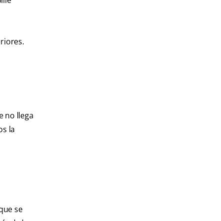
ille
riores.
e no llega
os la
 que se