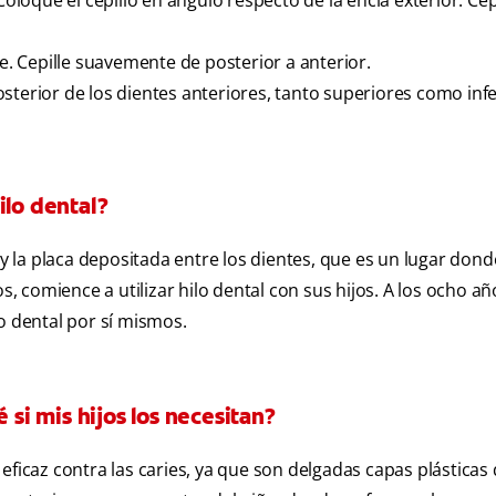
Coloque el cepillo en ángulo respecto de la encía exterior. Cep
te. Cepille suavemente de posterior a anterior.
 posterior de los dientes anteriores, tanto superiores como infe
ilo dental?
 y la placa depositada entre los dientes, que es un lugar dond
s, comience a utilizar hilo dental con sus hijos. A los ocho añ
o dental por sí mismos.
 si mis hijos los necesitan?
eficaz contra las caries, ya que son delgadas capas plásticas