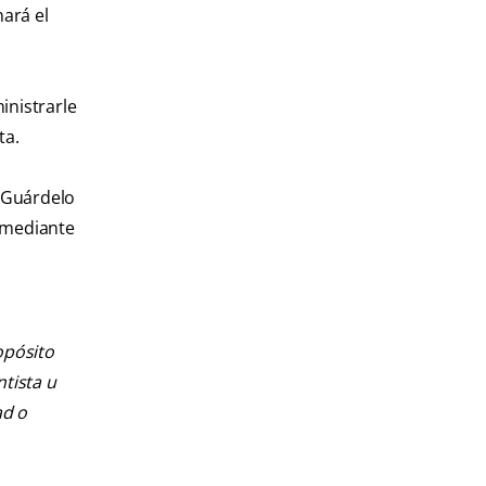
nará el
inistrarle
ta.
. Guárdelo
o mediante
opósito
ntista u
ad o