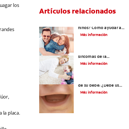
uagar los
Artículos relacionados
¿Dolor de muela en
niños? Cómo ayudar a
grandes
tus pequeños en el
Más información
proceso
Los principales
síntomas de la
dentición
Más información
Los primeros dientes
de su bebé: ¿Debe usar
crema dental?
Más información
lúor,
 la placa.