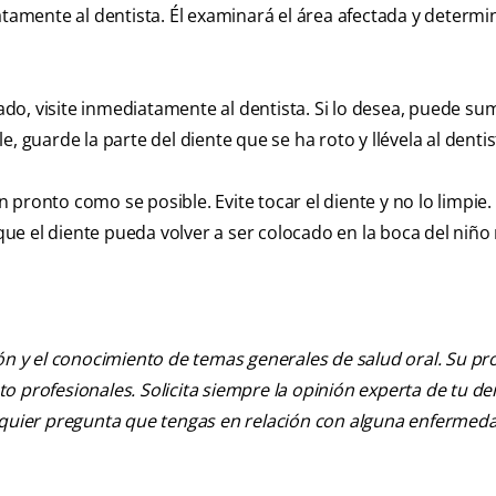
atamente al dentista. Él examinará el área afectada y determi
lado, visite inmediatamente al dentista. Si lo desea, puede sum
, guarde la parte del diente que se ha roto y llévela al dentis
an pronto como se posible. Evite tocar el diente y no lo limpie
e que el diente pueda volver a ser colocado en la boca del niñ
ión y el conocimiento de temas generales de salud oral. Su pr
nto profesionales. Solicita siempre la opinión experta de tu de
alquier pregunta que tengas en relación con alguna enfermed