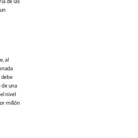
ía de las
 un
, al
ionada
, debe
o de una
el nivel
or millón