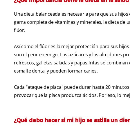
¿Qué importancia tiene la dieta en la salud
Una dieta balanceada es necesaria para que sus hijos d
gama completa de vitaminas y minerales, la dieta de un
flúor.
Así como el flúor es la mejor protección para sus hijo
son el peor enemigo. Los azúcares y los almidones pre
refrescos, galletas saladas y papas fritas se combinan 
esmalte dental y pueden formar caries.
Cada "ataque de placa" puede durar hasta 20 minutos
provocar que la placa produzca ácidos. Por eso, lo mej
¿Qué debo hacer si mi hijo se astilla un die