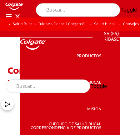
Toggle
Salud Bucal y Cuidado Dental | Colgate®
Salud bucal
Consejos
PROMOCIONES
SV (ES)
SUSCRÍBASE
PRODUCTOS
PRODUCTOS
Consejos de Salud bucal
para Niños
SALUD BUCAL
Toggle
SALUD BUCAL
MISIÓN
CHEQUEO DE SALUD BUCAL
MISIÓN
CORRESPONDENCIA DE PRODUCTOS