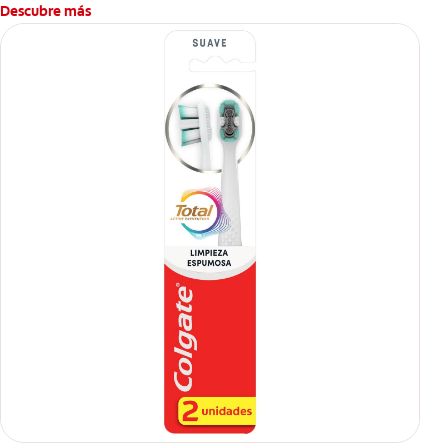
caries.
Descubre más