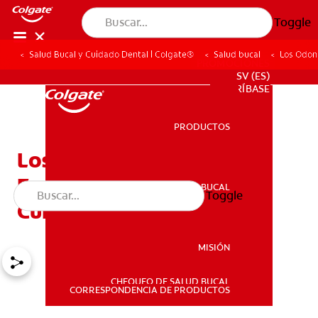
Toggle
Salud Bucal y Cuidado Dental | Colgate®
Salud bucal
Los Odon
PROMOCIONES
SV (ES)
SUSCRÍBASE
PRODUCTOS
PRODUCTOS
Los Odontoblastos:
Funciones, Anomalías Y
SALUD BUCAL
Toggle
SALUD BUCAL
Cuidados
MISIÓN
CHEQUEO DE SALUD BUCAL
MISIÓN
CORRESPONDENCIA DE PRODUCTOS