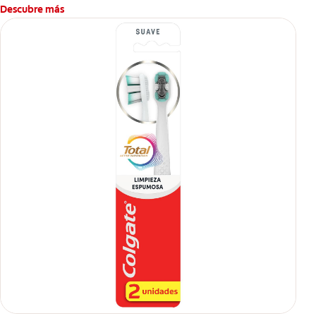
caries.
Descubre más