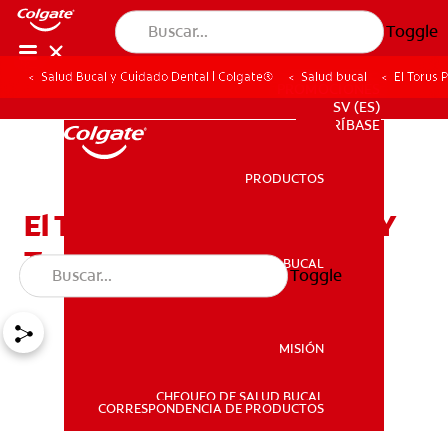
Toggle
Salud Bucal y Cuidado Dental | Colgate®
Salud bucal
El Torus 
PROMOCIONES
SV (ES)
SUSCRÍBASE
PRODUCTOS
PRODUCTOS
El Torus Palatino: Causas Y
Tratamiento
SALUD BUCAL
Toggle
SALUD BUCAL
MISIÓN
CHEQUEO DE SALUD BUCAL
MISIÓN
CORRESPONDENCIA DE PRODUCTOS