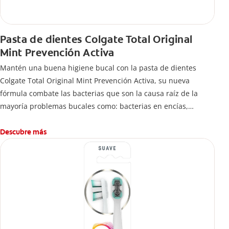
Pasta de dientes Colgate Total Original
Mint Prevención Activa
Mantén una buena higiene bucal con la pasta de dientes
Colgate Total Original Mint Prevención Activa, su nueva
fórmula combate las bacterias que son la causa raíz de la
mayoría problemas bucales como: bacterias en encías,
erosión de esmalte, placa dental, sarro dental, mal aliento y
caries.
Descubre más