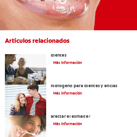
Artículos relacionados
Placeres culposos: Masticar hielo y sus
dientes
Más información
Tratamientos con peróxido de
hidrógeno para dientes y encías
Más información
¿El pH de la pasta dental puede
afectar el esmalte?
Más información