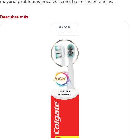
mayoría problemas bucales como: bacterias en encías,
erosión de esmalte, placa dental, sarro dental, mal aliento y
caries.
Descubre más