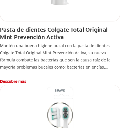
Pasta de dientes Colgate Total Original
Mint Prevención Activa
Mantén una buena higiene bucal con la pasta de dientes
Colgate Total Original Mint Prevención Activa, su nueva
fórmula combate las bacterias que son la causa raíz de la
mayoría problemas bucales como: bacterias en encías,
erosión de esmalte, placa dental, sarro dental, mal aliento y
caries.
Descubre más