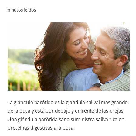
CHEQUEO DE SALUD BUCAL
minutos leídos
CORRESPONDENCIA DE PRODUCTOS
PROMOCIONES
SV (ES)
SUSCRÍBASE
La glándula parótida es la
glándula salival más grande
de la boca y está por debajo y enfrente de las orejas.
Una glándula parótida sana suministra saliva rica en
proteínas digestivas a la boca.