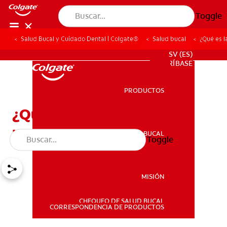
Toggle
Salud Bucal y Cuidado Dental | Colgate®
Salud bucal
¿Qué es l
PROMOCIONES
SV (ES)
SUSCRÍBASE
PRODUCTOS
PRODUCTOS
¿Qué es la glándula
parótida?
SALUD BUCAL
Toggle
SALUD BUCAL
MISIÓN
CHEQUEO DE SALUD BUCAL
MISIÓN
CORRESPONDENCIA DE PRODUCTOS