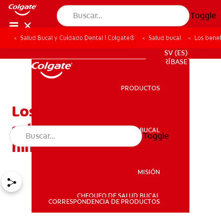
Toggle
Salud Bucal y Cuidado Dental | Colgate®
Salud bucal
Los benef
PROMOCIONES
SV (ES)
SUSCRÍBASE
PRODUCTOS
PRODUCTOS
Los beneficios de los
sellantes dentales para
SALUD BUCAL
Toggle
SALUD BUCAL
niños
MISIÓN
CHEQUEO DE SALUD BUCAL
MISIÓN
CORRESPONDENCIA DE PRODUCTOS