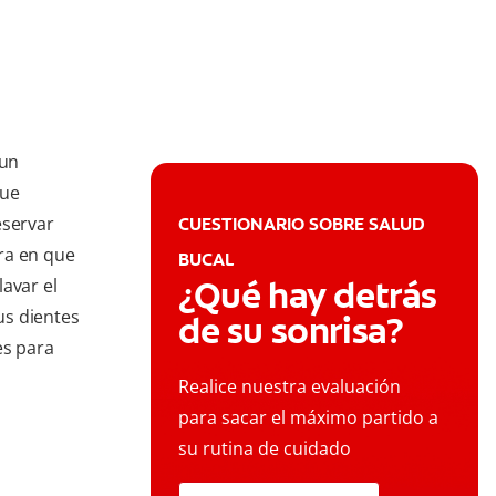
 un
que
eservar
CUESTIONARIO SOBRE SALUD
ra en que
BUCAL
¿Qué hay detrás
avar el
us dientes
de su sonrisa?
es para
Realice nuestra evaluación
para sacar el máximo partido a
su rutina de cuidado