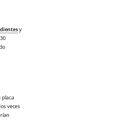
 dientes
y
 30
ado
 placa
dos veces
drían