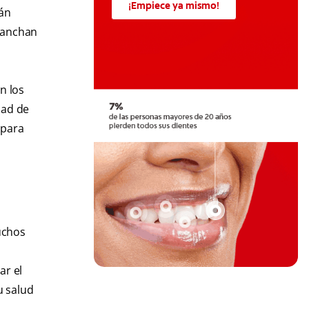
¡Empiece ya mismo!
rán
 manchan
n los
dad de
 para
uchos
ar el
u salud