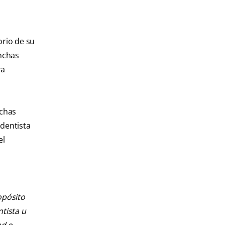
rio de su
anchas
ra
nchas
 dentista
el
opósito
ntista u