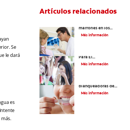
Artículos relacionados
Qué causa las manchas
marrones en los
dientes
Más información
ayan
rior. Se
¿Eres Un Candidato
ue le dará
Para El
Blanqueamiento
Más información
Dental?
¿Las tiras
blanqueadoras de
dientes son una buena
Más información
opción?
agua es
Intente
á más.