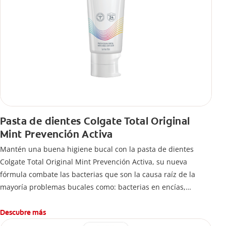
Pasta de dientes Colgate Total Original
Mint Prevención Activa
Mantén una buena higiene bucal con la pasta de dientes
Colgate Total Original Mint Prevención Activa, su nueva
fórmula combate las bacterias que son la causa raíz de la
mayoría problemas bucales como: bacterias en encías,
erosión de esmalte, placa dental, sarro dental, mal aliento y
caries.
Descubre más