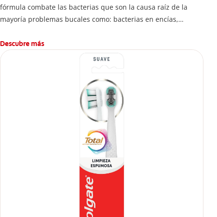
fórmula combate las bacterias que son la causa raíz de la
mayoría problemas bucales como: bacterias en encías,
erosión de esmalte, placa dental, sarro dental, mal aliento y
caries.
Descubre más