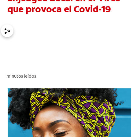
que provoca el Covid-19
CHEQUEO DE SALUD BUCAL
CORRESPONDENCIA DE PRODUCTOS
PROMOCIONES
SV (ES)
SUSCRÍBASE
minutos leídos