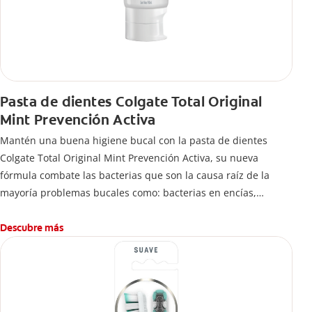
Pasta de dientes Colgate Total Original
Mint Prevención Activa
Mantén una buena higiene bucal con la pasta de dientes
Colgate Total Original Mint Prevención Activa, su nueva
fórmula combate las bacterias que son la causa raíz de la
mayoría problemas bucales como: bacterias en encías,
erosión de esmalte, placa dental, sarro dental, mal aliento y
caries.
Descubre más