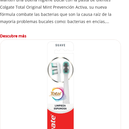
Colgate Total Original Mint Prevención Activa, su nueva
fórmula combate las bacterias que son la causa raíz de la
mayoría problemas bucales como: bacterias en encías,
erosión de esmalte, placa dental, sarro dental, mal aliento y
caries.
Descubre más