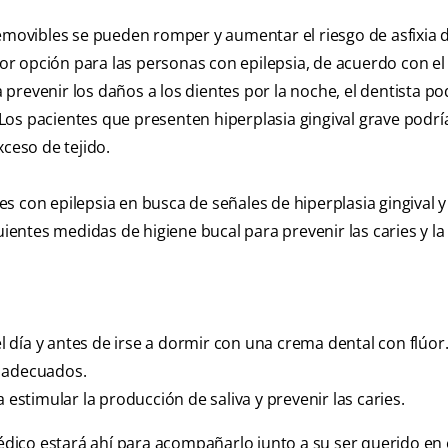
removibles se pueden romper y aumentar el riesgo de asfixia 
ejor opción para las personas con epilepsia, de acuerdo con el
revenir los daños a los dientes por la noche, el dentista po
Los pacientes que presenten hiperplasia gingival grave podrí
xceso de tejido.
s con epilepsia en busca de señales de hiperplasia gingival y
ientes medidas de higiene bucal para prevenir las caries y la
el día y antes de irse a dormir con una crema dental con flúor
s adecuados.
 estimular la producción de saliva y prevenir las caries.
dico estará ahí para acompañarlo junto a su ser querido en