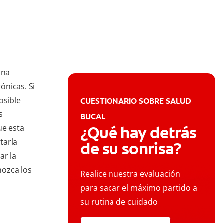
una
ónicas. Si
osible
CUESTIONARIO SOBRE SALUD
s
BUCAL
ue esta
¿Qué hay detrás
tarla
de su sonrisa?
ar la
nozca los
Realice nuestra evaluación
para sacar el máximo partido a
su rutina de cuidado