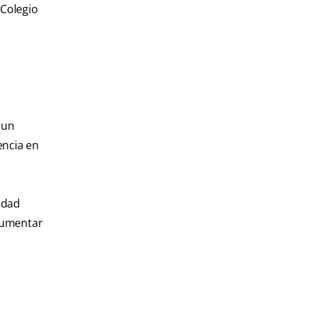
 Colegio
 un
encia en
edad
 aumentar