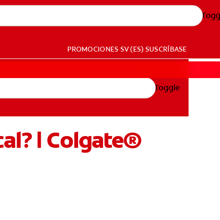
Togg
PROMOCIONES
SV (ES)
SUSCRÍBASE
Toggle
cal? | Colgate®