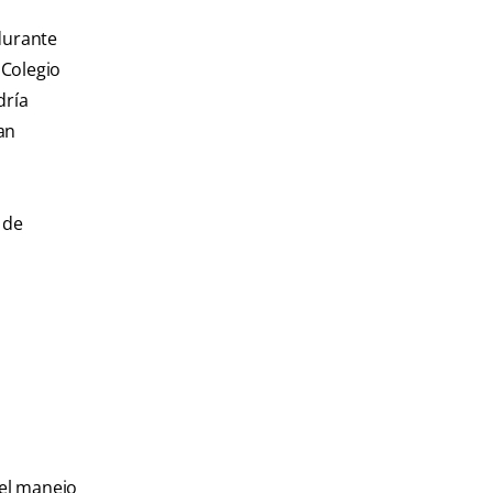
durante
 Colegio
dría
an
 de
.
 el manejo