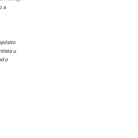
o a
opósito
ntista u
ad o