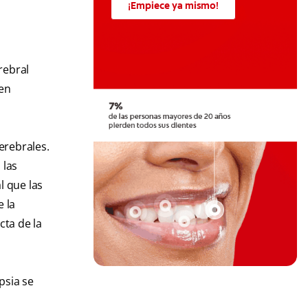
¡Empiece ya mismo!
rebral
 en
erebrales.
 las
l que las
e la
cta de la
psia se