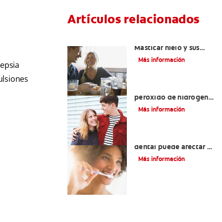
Artículos relacionados
Placeres culposos:
Masticar hielo y sus
dientes
Más información
lepsia
ulsiones
Tratamientos con
peróxido de hidrógeno
para dientes y encías
Más información
¿El pH de la pasta
dental puede afectar el
esmalte?
Más información