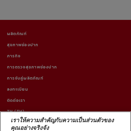
ผลิตภัณฑ์
สุขภาพช่องปาก
ภารกิจ
การตรวจสุขภาพช่องปาก
การจับคู่ผลิตภัณฑ์
ลงทะเบียน
ติดต่อเรา
TH (TH)
เราให้ความสำคัญกับความเป็นส่วนตัวของ
คุณอย่างจริงจัง