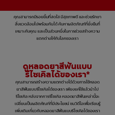
คุณสามารถมีรอยยิ้มที่สดใส มีสุขภาพดี และช่วยรักษา
สิ่งแวดล้อมไปพร้อมกันได้ ค้นหาผลิตภัณฑ์ที่ยั่งยืนที่
เหมาะกับคุณ และเป็นส่วนหนึ่งในการช่วยสร้างความ
แตกต่างให้กับโลกของเรา
ดูหลอดยาสีฟันแบบ
รีไซเคิลได้ของเรา*
คุณสามารถสร้างความแตกต่างได้ด้วยการใช้หลอด
ยาสีฟันแบบรีไซเคิลได้ของเรา เพียงแค่ใช้แล้วนำไป
รีไซเคิล หลังจากการรีไซเคิล หลอดยาสีฟันเหล่านี้จะ
เปลี่ยนเป็นผลิตภัณฑ์ที่มีประโยชน์ ชมวิดีโอเพื่อเรียนรู้
เพิ่มเติมเกี่ยวกับหลอดยาสีฟันแบบรีไซเคิลได้ของเรา