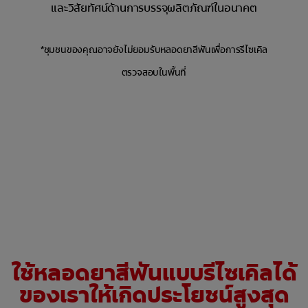
และวิสัยทัศน์ด้านการบรรจุผลิตภัณฑ์ในอนาคต
*ชุมชนของคุณอาจยังไม่ยอมรับหลอดยาสีฟันเพื่อการรีไซเคิล
ตรวจสอบในพื้นที่
ใช้หลอดยาสีฟันแบบรีไซเคิลได้
ของเราให้เกิดประโยชน์สูงสุด