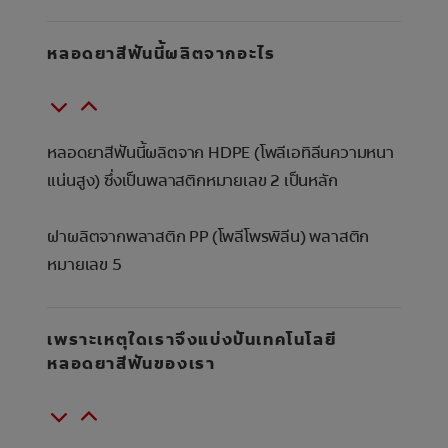
หลอดยาสีฟันนี้ผลิตจากอะไร
หลอดยาสีฟันนี้ผลิตจาก HDPE (โพลีเอทิลีนความหนา
แน่นสูง) ซึ่งเป็นพลาสติกหมายเลข 2 เป็นหลัก
ฝาผลิตจากพลาสติก PP (โพลีโพรพิลีน) พลาสติก
หมายเลข 5
เพราะเหตุใดเราจึงแบ่งปันเทคโนโลยี
หลอดยาสีฟันของเรา