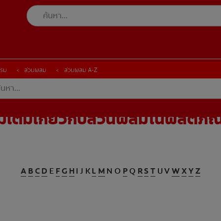
รรม
รรม
ส่วนผสม
ส่วนผสม
ส่วนผสม A-Z
ส่วนผสม A-Z
พิ่มเติมเกี่ยวกับส่วนผสมในผลิตภ
A
B
C
D
E
F
G
H
I J K
L
M
N O
P
Q
R
S
T
U V
W
X
Y
Z