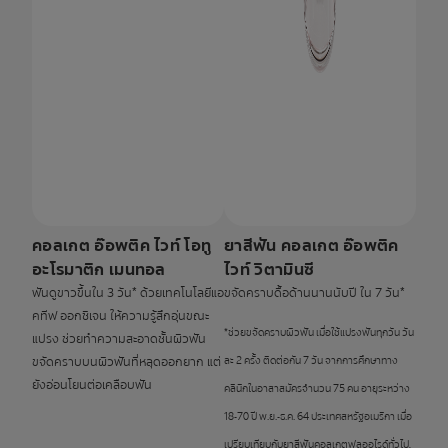
คอลเกต อ๊อพติค ไวท์ โอทู
ยาสีฟัน คอลเกต อ๊อพติค
อะโรมาติก เมนทอล
ไวท์ วิตามินซี
ฟันดูขาวขึ้นใน 3 วัน* ด้วยเทคโนโลยีแอ
ขจัดคราบดื้อด้านนานนับปี ใน 7 วัน*
คทีฟ ออกซิเจน ให้ความรู้สึกอุ่นขณะ
*ช่วยขจัดคราบผิวฟัน เมื่อใช้แปรงฟันทุกวัน วัน
แปรง ช่วยทำความสะอาดชั้นผิวฟัน
ขจัดคราบบนผิวฟันที่หลุดออกยาก แต่
ละ 2 ครั้ง ติดต่อกัน 7 วัน จากการศึกษาทาง
ยังอ่อนโยนต่อเคลือบฟัน
คลินิกในอาสาสมัครจำนวน 75 คน อายุระหว่าง
18-70 ปี พ.ย.-ธ.ค. 64 ประเทศสหรัฐอเมริกา เมื่อ
เปรียบเทียบกับยาสีฟันคอลเกตฟลูออไรด์ทั่วไป,