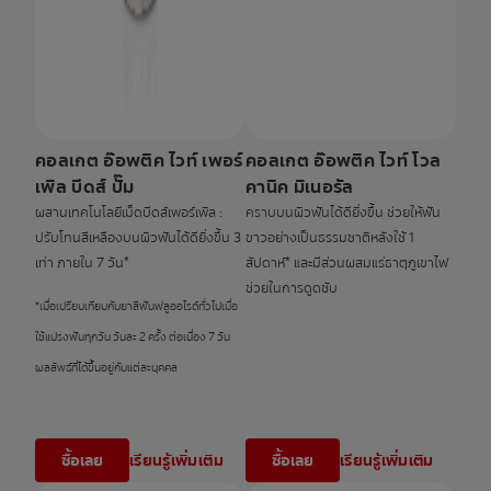
คอลเกต อ๊อพติค ไวท์ เพอร์
คอลเกต อ๊อพติค ไวท์ โวล
เพิล บีดส์ ปั๊ม
คานิค มิเนอรัล
ผสานเทคโนโลยีเม็ดบีดส์เพอร์เพิล :
คราบบนผิวฟันได้ดียิ่งขึ้น ช่วยให้ฟัน
ปรับโทนสีเหลืองบนผิวฟันได้ดียิ่งขึ้น 3
ขาวอย่างเป็นธรรมชาติหลังใช้ 1
เท่า ภายใน 7 วัน*
สัปดาห์* และมีส่วนผสมแร่ธาตุภูเขาไฟ
ช่วยในการดูดซับ
*เมื่อเปรียบเทียบกับยาสีฟันฟลูออไรด์ทั่วไปเมื่อ
ใช้แปรงฟันทุกวัน วันละ 2 ครั้ง ต่อเนื่อง 7 วัน
ผลลัพธ์ที่ได้ขึ้นอยู่กับแต่ละบุคคล
ซื้อเลย
เรียนรู้เพิ่มเติม
ซื้อเลย
เรียนรู้เพิ่มเติม