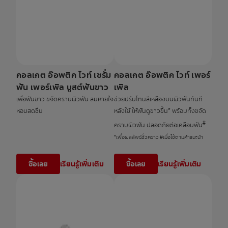
คอลเกต อ๊อพติค ไวท์ เซรั่ม
คอลเกต อ๊อพติค ไวท์ เพอร์
ฟัน เพอร์เพิล บูสต์ฟันขาว
เพิล
เพื่อฟันขาว ขจัดคราบผิวฟัน ลมหายใจ
ช่วยปรับโทนสีเหลืองบนผิวฟันทันที
หอมสดชื่น
หลังใช้ ให้ฟันดูขาวขึ้น* พร้อมทั้งขจัด
#
คราบผิวฟัน ปลอดภัยต่อเคลือบฟัน
*เพื่อผลลัพธ์ชั่วคราว #เมื่อใช้ตามคำแนะนำ
ซื้อเลย
เรียนรู้เพิ่มเติม
ซื้อเลย
เรียนรู้เพิ่มเติม