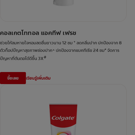
คอลเกตโททอล แอคทีฟ เฟรช
+
ช่วยให้ลมหายใจหอมสดชื่นยาวนาน 12 ชม
ลดกลิ่นปาก ปกป้องจาก 8
ตัวท็อปปัญหาสุขภาพช่องปาก^ ปกป้องจากแบคทีเรีย 24 ชม* จัดการ
#
ปัญหาที่ต้นตอได้ดีขึ้น 3X
ซื้อเลย
เรียนรู้เพิ่มเติม