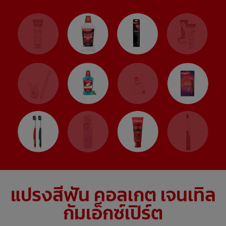
แปรงสีฟัน คอลเกต เจนเทิล
กัมเอ็กซ์เปิร์ต