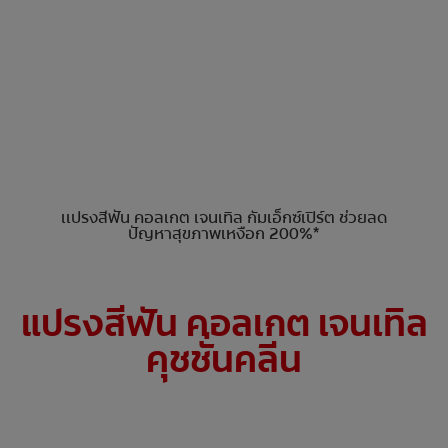
เเปรงสีฟัน คอลเกต เจนเทิล กัมเอ็กซ์เปิร์ต ช่วยลด
ปัญหาสุขภาพเหงือก 200%*
แปรงสีฟัน คอลเกต เจนเทิล
คุชชั่นคลีน