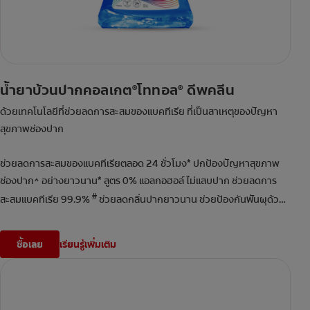
น้ำยาบ้วนปากคอลเกต
โททอล
ดีพคลีน
®
®
ด้วยเทคโนโลยีที่ช่วยลดการสะสมของแบคทีเรีย ที่เป็นสาเหตุของปัญหา
สุขภาพช่องปาก
ช่วยลดการสะสมของแบคทีเรียตลอด 24 ชั่วโมง* ปกป้องปัญหาสุขภาพ
ช่องปาก^ อย่างยาวนาน* สูตร 0% แอลกอฮอล์ ไม่แสบปาก ช่วยลดการ
#
สะสมแบคทีเรีย 99.9%
ช่วยลดกลิ่นปากยาวนาน ช่วยป้องกันฟันผุด้วย
ฟลูออไรด์
ซื้อเลย
เรียนรู้เพิ่มเติม