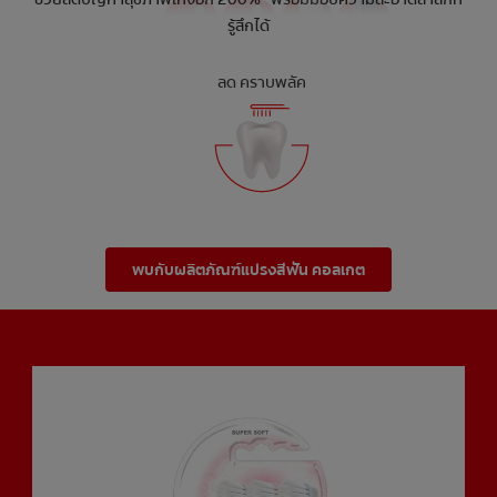
รู้สึกได้
ลด คราบพลัค
พบกับผลิตภัณฑ์แปรงสีฟัน คอลเกต