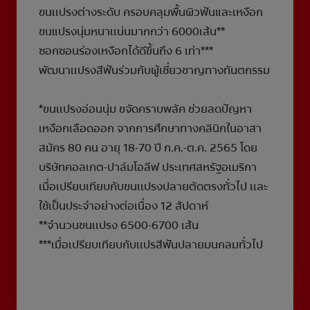
ขนเเปรงต่างระดับ ครอบคลุมพื้นผิวฟันและเหงือก
ขนแปรงนุ่มหนาเเน่นมากกว่า 6000เส้น**
ซอกซอนร่องเหงือกได้ดีขึ้นถึง 6 เท่า***
พัฒนาเเปรงสีฟันร่วมกับผู้เชี่ยวชาญทางทันตกรรม
*ขนเเปรงอ่อนนุ่ม ขจัดคราบพลัค ช่วยลดปัญหา
เหงือกเลือดออก จากการศึกษาทางคลินิกในอาสา
สมัคร 80 คน อายุ 18-70 ปี ก.ค.-ต.ค. 2565 โดย
บริษัทคอลเกต-ปาล์มโอลีฟ ประเทศสหรัฐอเมริกา
เมื่อเปรียบเทียบกับขนเเปรงปลายตัดตรงทั่วไป เเละ
ใช้เป็นประจำอย่างต่อเนื่อง 12 สัปดาห์
**จำนวนขนเเปรง 6500-6700 เส้น
***เมื่อเปรียบเทียบกับเเปรสีฟันปลายมนกลมทั่วไป