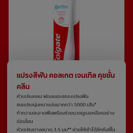
แปรงสีฟัน คอลเกต เจนเทิล คุชชั่น
คลีน
หัวเเปรงกลม ฟองเยอะขณะเเปรงฟัน
ขนเเปรงนุ่มหนาเเน่นมากกว่า 5000 เส้น*
ทำความสะอาดฟันพร้อมช่วยนวดดูเเลเหงือกอย่าง
อ่อนโยน
หัวเเปรงบางขนาด 3.5 มม** ช่วยให้เข้าได้ลึกถึงซี่ใน