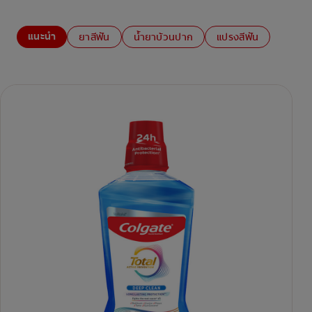
แนะนำ
ยาสีฟัน
น้ำยาบ้วนปาก
แปรงสีฟัน