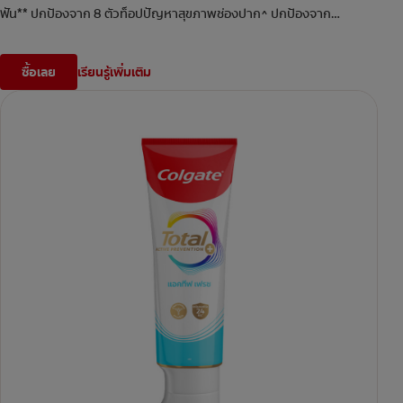
ฟัน** ปกป้องจาก 8 ตัวท็อปปัญหาสุขภาพช่องปาก^ ปกป้องจาก
#
แบคทีเรีย 24 ชม* จัดการปัญหาที่ต้นตอได้ดีขึ้น 3เท่า
ซื้อเลย
เรียนรู้เพิ่มเติม