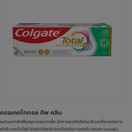
คอลเกตโททอล ดีพ คลีน
ผสานสารขัดฟันอนุภาคขนาดเล็ก จัดการแบคทีเรียในบริเวณที่ยากต่อการ
เข้าถึง เทคโนโลยี Stain Shield ช่วยป้องกันการก่อตัว ของคราบบนผิว