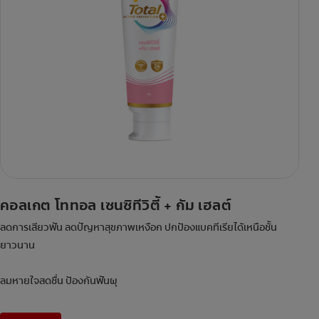
คอลเกต โททอล เซนซิทีวิตี้ + กัม เฮลต์
ลดการเสียวฟัน ลดปัญหาสุขภาพเหงือก ปกป้องแบคทีเรียได้เหนือชั้น
ยาวนาน
ลมหายใจสดชื่น ป้องกันฟันผุ