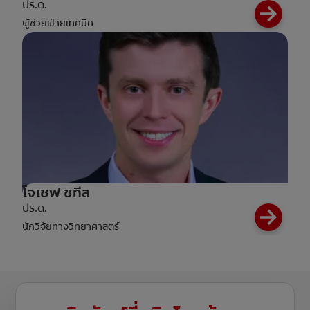
ปร.ด.
ผู้ช่วยฝ่ายเทคนิค
โจเซฟ ซทีล
ปร.ด.
นักวิจัยทางวิทยาศาสตร์