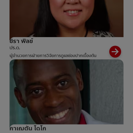
ชิรา พิลช์
ปร.ด.
ผู้อำนวยการฝ่ายการวิจัยการดูแลช่องปากเบื้องต้น
คาเฌตัน โดโก