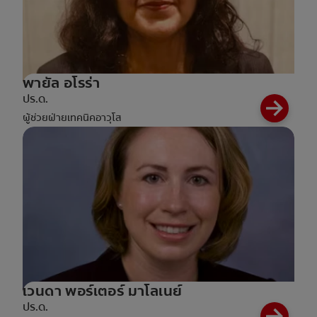
พายัล อโรร่า
ปร.ด.
ผู้ช่วยฝ่ายเทคนิคอาวุโส
เวนดา พอร์เตอร์ มาโลเนย์
ปร.ด.