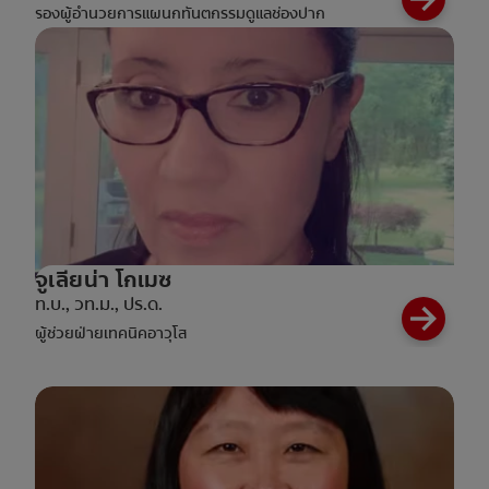
รองผู้อำนวยการแผนกทันตกรรมดูแลช่องปาก
จูเลียน่า โกเมซ
ท.บ., วท.ม., ปร.ด.
ผู้ช่วยฝ่ายเทคนิคอาวุโส