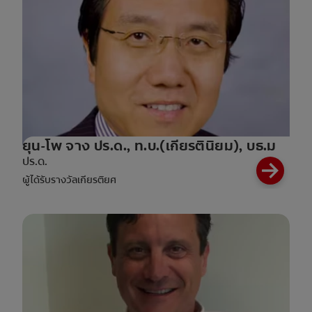
ยุน-โพ จาง ปร.ด., ท.บ.(เกียรตินิยม), บธ.ม
ปร.ด.
ผู้ได้รับรางวัลเกียรติยศ