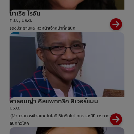
มาเรีย ไรอัน
ท.บ. , ปร.ด.
รองประธานและหัวหน้าเจ้าหน้าที่คลินิค
ลาธอนญ่า คิลแพททริค ลิเวอร์แมน
ปร.ด.
ผู้อำนวยการฝ่ายเทคโนโลยี BioSolutions และวิธีการทางค
ลินิคทั่วโลก