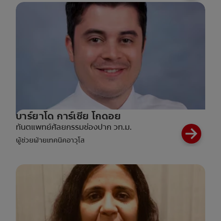
บาร์ยาโด การ์เซีย โกดอย
ทันตแพทย์ศัลยกรรมช่องปาก วท.ม.
ผู้ช่วยฝ่ายเทคนิคอาวุโส