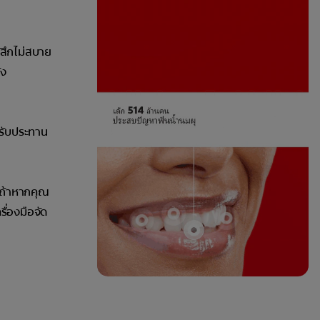
้สึกไม่สบาย
้ง
รรับประทาน
้วถ้าหากคุณ
ื่องมือจัด