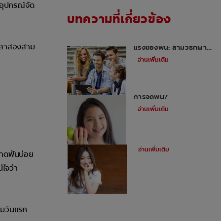
"อุปกรณ์จัด
บทความที่เกี่ยวข้อง
วิธีเสริมสร้างความแข็ง
เวลาสองสาม
แรงของฟัน: สามวิธีที่ผ่าน
การพิสูจน์แล้ว
อ่านเพิ่มเติม
ทำไมต้องใช้ยางดึงฟันใน
การจัดฟัน?
อ่านเพิ่มเติม
ข้อดีของการจัดฟันดามอน
อ่านเพิ่มเติม
อาดฟันบ่อย
่ใจว่า
ามวันแรก