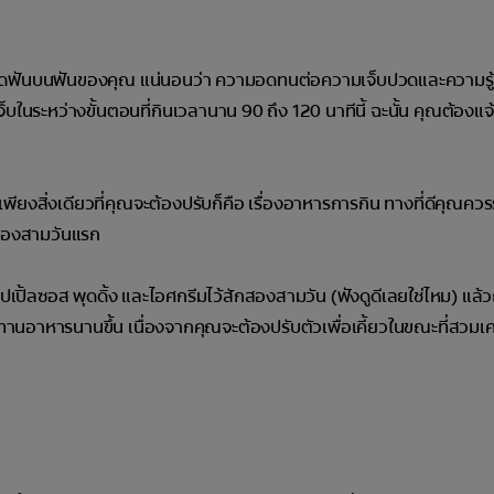
งมือจัดฟันบนฟันของคุณ แน่นอนว่า ความอดทนต่อความเจ็บปวดและความรู
จ็บในระหว่างขั้นตอนที่กินเวลานาน 90 ถึง 120 นาทีนี้ ฉะนั้น คุณต้องแจ
พียงสิ่งเดียวที่คุณจะต้องปรับก็คือ เรื่องอาหารการกิน ทางที่ดีคุณคว
วงสองสามวันแรก
แอปเปิ้ลซอส พุดดิ้ง และไอศกรีมไว้สักสองสามวัน (ฟังดูดีเลยใช่ไหม) แล
านอาหารนานขึ้น เนื่องจากคุณจะต้องปรับตัวเพื่อเคี้ยวในขณะที่สวมเคร