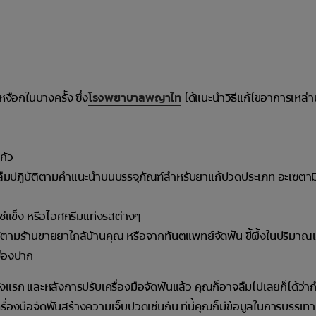
ือกในบางครั้ง ซึ่ง
โรงพยาบาลพญาไท
ได้แนะนำวิธีแก้ไขอาการเหล่าน
ก้ว
ลืมปฏิบัติตามคำแนะนำบนบรรจุภัณฑ์สำหรับยาแก้ปวดประเภท อะเซตาม
ตแช่แข็ง หรือไอศกรีมแท่งรสต่างๆ
ตามร้านขายยาใกล้บ้านคุณ หรือจากทันตแพทย์จัดฟัน ขี้ผึ้งในปริมาณเ
ช่องปาก
แรก และหลังการปรับเครื่องมือจัดฟันแล้ว คุณก็อาจลืมไปเลยก็ได้ว่าก
ห้เครื่องมือจัดฟันสร้างความเจ็บปวดเช่นกัน ทีนี้คุณก็มีข้อมูลในการบรรเ