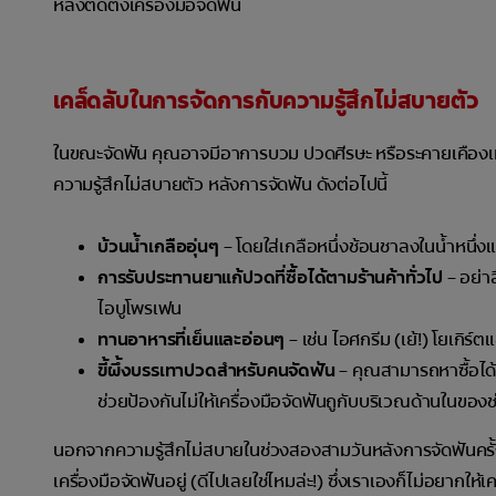
หลังติดตั้งเครื่องมือจัดฟัน
เคล็ดลับในการจัดการกับความรู้สึกไม่สบายตัว
ในขณะจัดฟัน คุณอาจมีอาการบวม ปวดศีรษะ หรือระคายเคืองเหง
ความรู้สึกไม่สบายตัว หลังการจัดฟัน ดังต่อไปนี้
บ้วนน้ำเกลืออุ่นๆ
– โดยใส่เกลือหนึ่งช้อนชาลงในน้ำหนึ่งแ
การรับประทานยาแก้ปวดที่ซื้อได้ตามร้านค้าทั่วไป
– อย่า
ไอบูโพรเฟน
ทานอาหารที่เย็นและอ่อนๆ
– เช่น ไอศกรีม (เย้!) โยเกิร์
ขี้ผึ้งบรรเทาปวดสำหรับคนจัดฟัน
– คุณสามารถหาซื้อได้
ช่วยป้องกันไม่ให้เครื่องมือจัดฟันถูกับบริเวณด้านในของ
นอกจากความรู้สึกไม่สบายในช่วงสองสามวันหลังการจัดฟันครั้ง
เครื่องมือจัดฟันอยู่ (ดีไปเลยใช่ไหมล่ะ!) ซึ่งเราเองก็ไม่อยากใ