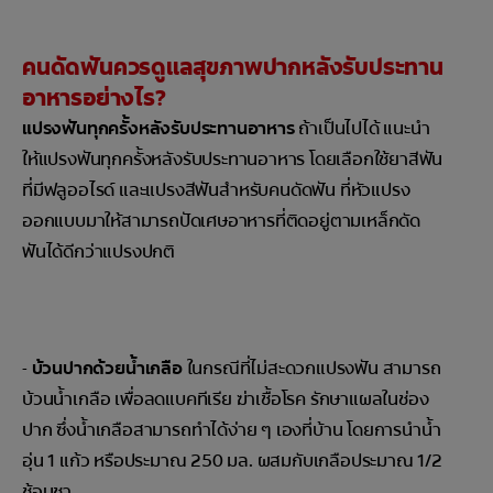
คนดัดฟันควรดูแลสุขภาพปากหลังรับประทาน
อาหารอย่างไร?
แปรงฟันทุกครั้งหลังรับประทานอาหาร
ถ้าเป็นไปได้ แนะนำ
ให้แปรงฟันทุกครั้งหลังรับประทานอาหาร โดยเลือกใช้ยาสีฟัน
ที่มีฟลูออไรด์ และแปรงสีฟันสำหรับคนดัดฟัน ที่หัวแปรง
ออกแบบมาให้สามารถปัดเศษอาหารที่ติดอยู่ตามเหล็กดัด
ฟันได้ดีกว่าแปรงปกติ
-
บ้วนปากด้วยน้ำเกลือ
ในกรณีที่ไม่สะดวกแปรงฟัน สามารถ
บ้วนน้ำเกลือ เพื่อลดแบคทีเรีย ฆ่าเชื้อโรค รักษาแผลในช่อง
ปาก ซึ่งน้ำเกลือสามารถทำได้ง่าย ๆ เองที่บ้าน โดยการนำน้ำ
อุ่น 1 แก้ว หรือประมาณ 250 มล. ผสมกับเกลือประมาณ 1/2
ช้อนชา