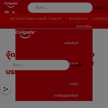
Toggle
สุขภาพช่องปากและการดูแลฟัน | คอลเกต®
สุขภาพช่องปาก
หนึ่งในปั
TH (TH)
ลงทะเบียน
ผลิตภัณฑ์
ผลิตภัณฑ์
จัดฟันต้องรู้! ไหมขัดฟันพลัง
น้ำและเทคนิคดูแลฟันหลังรับ
สุขภาพช่องปาก
Toggle
สุขภาพช่องปาก
ประทานอาหาร
ภารกิจ
การจับคู่ผลิตภัณฑ์
ภารกิจ