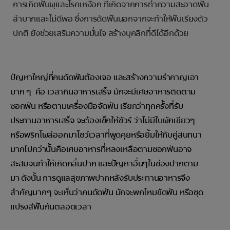
การเกิดฟันผุและโรคเหงือก ที่เกิดจากการทำความสะอาดฟัน
ลำบากและไม่ดีพอ ซึ่งการดัดฟันนอกจากจะทำให้ฟันเรียงตัว
ปกติ ยังช่วยเสริมความมั่นใจ สร้างบุคลิกที่ดีได้อีกด้วย
ปัญหาใหญ่ที่คนดัดฟันต้องเจอ และสร้างความรำคาญเอา
มาก ๆ คือ เวลากินอาหารเสร็จ มักจะมีเศษอาหารติดตาม
ซอกฟัน หรือตามเครื่องมือจัดฟัน เรียกว่าทุกครั้งที่รับ
ประทานอาหารเสร็จ จะต้องเช็กให้ชัวร์ ว่าไม่มีใบผักเขียวๆ
หรือพริกโผล่ออกมาโชว์เวลาที่พูดคุยหรือยิ้มให้กับคู่สนทนา
มากไปกว่านั้นคือเศษอาหารที่หลงเหลือตามซอกฟันอาจ
สะสมจนทำให้เกิดกลิ่นปาก และปัญหาอื่นๆในช่องปากตาม
มา ดังนั้น การดูแลสุขภาพปากหลังรับประทานอาหารจึง
สำคัญมากๆ จะเห็นว่าคนดัดฟัน มักจะพกไหมขัดฟัน หรือชุด
แปรงสีฟันกันตลอดเวลา