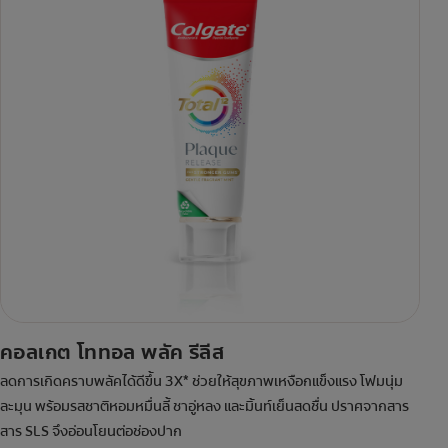
คอลเกต โททอล พลัค รีลีส
ลดการเกิดคราบพลัคได้ดีขึ้น 3X* ช่วยให้สุขภาพเหงือกแข็งแรง โฟมนุ่ม
ละมุน พร้อมรสชาติหอมหมื่นลี้ ชาอู่หลง และมิ้นท์เย็นสดชื่น ปราศจากสาร
สาร SLS จึงอ่อนโยนต่อช่องปาก