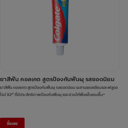
ยาสีฟัน คอลเกต สูตรป้องกันฟันผุ รสยอดนิยม
ยาสีฟัน คอลเกต สูตรป้องกันฟันผุ รสยอดนิยม ผสานแคลเซียมและฟลูออ
ไรด์ X2* ที่มีประสิทธิภาพป้องกันฟันผุ และช่วยให้ฟันแข็งแรงขึ้น^
ซื้อเลย