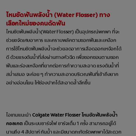
ไหมขัดฟันพลังน้ำ (Water Flosser) ทาง
เลือกใหม่ของคนดัดฟัน
ไหมขัดฟันพลังน้ำ(Water Flosser) เป็นอุปกรณ์พกพา ที่จะ
ช่วยขจัดเศษอาหาร และคราบพลัคตามซอกฟันและเหงือก
การใช้ไหมขัดฟันพลังน้ำจะช่วยลดอาการเลือดออกเหงือกได้
ดี ด้วยแรงดันน้ำที่ส่งผ่านทางหัวฉีด เพื่อซอกซอนตามซอก
ฟันและร่องเหงือกที่ยากต่อการทำความสะอาด แรงดันน้ำที่
สม่ำเสมอ จะค่อย ๆ ทำความสะอาดบริเวณฟันที่เข้าถึงยาก
อย่างอ่อนโยน ให้ช่องปากได้สะอาดล้ำลึกขึ้น
ไอเทมแนะนำ
Colgate Water Flosser ไหมขัดฟันพลังน้ำ
คอลเกต
เป็นระบบชาร์จไฟ ชาร์จเต็ม 1 ครั้ง สามารถอยู่ได้
นานถึง 4 สัปดาห์ กันน้ำ และมีขนาดกะทัดรัดพกพาได้สะดวก