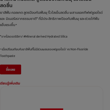
สดชื่น
ยาสีฟัน คอลเกต สูตรป้องกันฟันผุ ริ้วใสเย็นสดชื่น ผสานแอคทีฟฟลูออไรด์
และ มิเนอรัลจากธรรมชาติ* ที่มีประสิทธิภาพป้องกันฟันผุ และช่วยให้ฟัน
แข็งแรงขึ้น^
*จากไฮเดรตซิลิกา/ #Mineral derived Hydrated Silica
^เมื่อเปรียมเทียบกับยาสีฟันที่ไม่มีส่วนผสมของฟลูออไรด์/ vs Non-Fluoride
Toothpaste
ซื้อเลย
เรียนรู้เพิ่มเติม