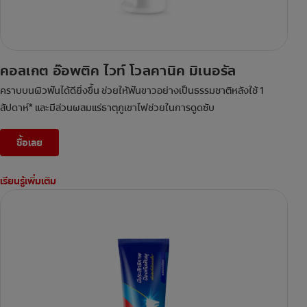
คอลเกต อ๊อพติค ไวท์ โวลคานิค มิเนอรัล
คราบบนผิวฟันได้ดียิ่งขึ้น ช่วยให้ฟันขาวอย่างเป็นธรรมชาติหลังใช้ 1
สัปดาห์* และมีส่วนผสมแร่ธาตุภูเขาไฟช่วยในการดูดซับ
ซื้อเลย
เรียนรู้เพิ่มเติม