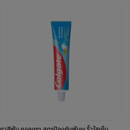
ยาสีฟัน คอลเกต สูตรป้องกันฟันผุ ริ้วใสเย็น