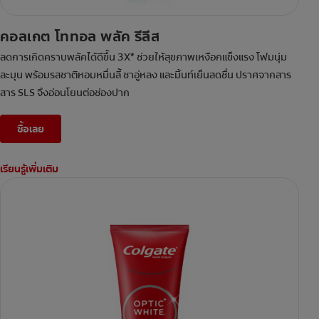
คอลเกต โททอล พลัค รีลีส
ลดการเกิดคราบพลัคได้ดีขึ้น 3X* ช่วยให้สุขภาพเหงือกแข็งแรง โฟมนุ่ม
ละมุน พร้อมรสชาติหอมหมื่นลี้ ชาอู่หลง และมิ้นท์เย็นสดชื่น ปราศจากสาร
สาร SLS จึงอ่อนโยนต่อช่องปาก
ซื้อเลย
เรียนรู้เพิ่มเติม