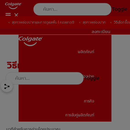
Toggle
สุขภาพช่องปากและการดูแลฟัน | คอลเกต®
สุขภาพช่องปาก
วิธีเลือกซื
TH (TH)
ลงทะเบียน
ผลิตภัณฑ์
ผลิตภัณฑ์
วิธีเลือกซื้อแปรงสีฟันไฟฟ้า
สุขภาพช่องปาก
Toggle
สุขภาพช่องปาก
ภารกิจ
การจับคู่ผลิตภัณฑ์
ภารกิจ
นาทีสำหรับการอ่านโดยประมาณ