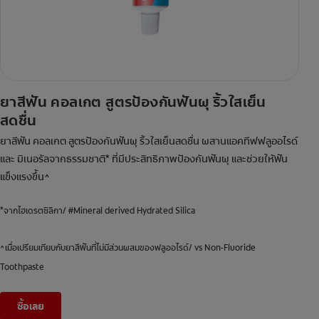
ยาสีฟัน คอลเกต สูตรป้องกันฟันผุ ริ้วใสเย็น
สดชื่น
ยาสีฟัน คอลเกต สูตรป้องกันฟันผุ ริ้วใสเย็นสดชื่น ผสานแอคทีฟฟลูออไรด์
และ มิเนอรัลจากธรรมชาติ* ที่มีประสิทธิภาพป้องกันฟันผุ และช่วยให้ฟัน
แข็งแรงขึ้น^
*จากไฮเดรตซิลิกา/ #Mineral derived Hydrated Silica
^เมื่อเปรียมเทียบกับยาสีฟันที่ไม่มีส่วนผสมของฟลูออไรด์/ vs Non-Fluoride
Toothpaste
ซื้อเลย