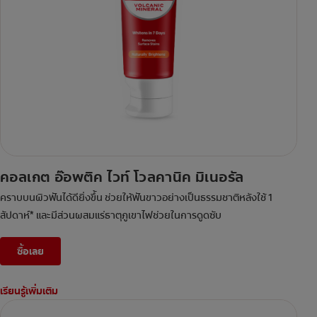
คอลเกต อ๊อพติค ไวท์ โวลคานิค มิเนอรัล
คราบบนผิวฟันได้ดียิ่งขึ้น ช่วยให้ฟันขาวอย่างเป็นธรรมชาติหลังใช้ 1
สัปดาห์* และมีส่วนผสมแร่ธาตุภูเขาไฟช่วยในการดูดซับ
ซื้อเลย
เรียนรู้เพิ่มเติม