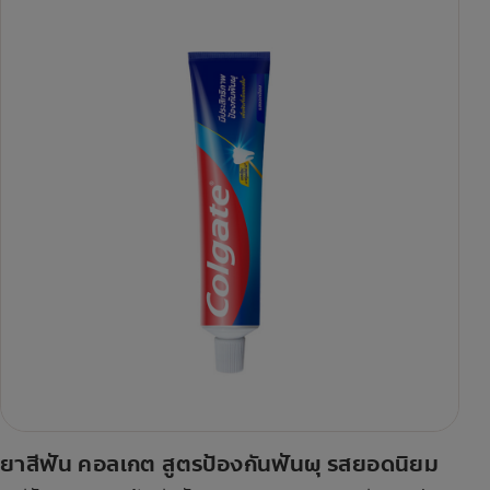
ยาสีฟัน คอลเกต สูตรป้องกันฟันผุ รสยอดนิยม