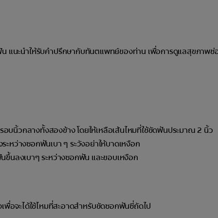
านฟัน แนะนำให้รับคำปรึกษากับทันตแพทย์ของท่าน เพื่อการดูแลสุขภาพช่อ
นิ้วกลางทั้งสองข้าง โดยให้เหลือเส้นไหมที่ใช้ขัดฟันประมาณ 2 นิ้ว
หมลงระหว่างซอกฟันเบา ๆ ระวังอย่าให้บาดเหงือก
ดฟันขึ้นลงเบาๆ ระหว่างซอกฟัน และขอบเหงือก
งเพื่อจะได้ใช้ไหมที่สะอาดสำหรับขัดซอกฟันซี่ถัดไป