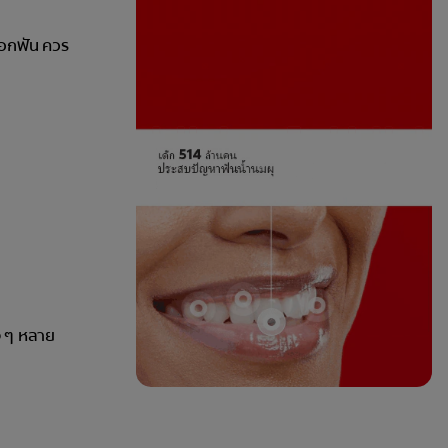
ซอกฟัน ควร
ง ๆ หลาย