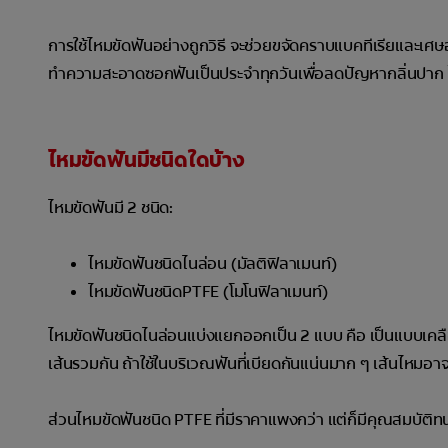
การใช้ไหมขัดฟันอย่างถูกวิธี จะช่วยขจัดคราบแบคทีเรียและเศษ
ทำความสะอาดซอกฟันเป็นประจำทุกวันเพื่อลดปัญหากลิ่นปาก โร
ไหมขัดฟันมีชนิดใดบ้าง
ไหมขัดฟันมี 2 ชนิด:
ไหมขัดฟันชนิดไนล่อน (มัลติฟิลาเมนท์)
ไหมขัดฟันชนิดPTFE (โมโนฟิลาเมนท์)
ไหมขัดฟันชนิดไนล่อนแบ่งแยกออกเป็น 2 แบบ คือ เป็นแบบเคล
เส้นรวมกัน ถ้าใช้ในบริเวณฟันที่เบียดกันแน่นมาก ๆ เส้นไหมอา
ส่วนไหมขัดฟันชนิด PTFE ที่มีราคาแพงกว่า แต่ก็มีคุณสมบัติทน