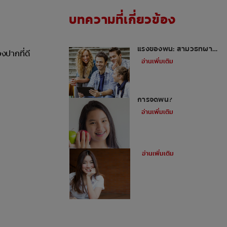
บทความที่เกี่ยวข้อง
วิธีเสริมสร้างความแข็ง
แรงของฟัน: สามวิธีที่ผ่าน
งปากที่ดี
การพิสูจน์แล้ว
อ่านเพิ่มเติม
ทำไมต้องใช้ยางดึงฟันใน
การจัดฟัน?
อ่านเพิ่มเติม
ข้อดีของการจัดฟันดามอน
อ่านเพิ่มเติม