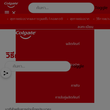
Toggle
สุขภาพช่องปากและการดูแลฟัน | คอลเกต®
สุขภาพช่องปาก
วิธีการแปร
TH (TH)
ลงทะเบียน
ผลิตภัณฑ์
ผลิตภัณฑ์
วิธีการแปรงฟันที่ถูกต้อง
สุขภาพช่องปาก
Toggle
สุขภาพช่องปาก
ภารกิจ
การจับคู่ผลิตภัณฑ์
ภารกิจ
นาทีสำหรับการอ่านโดยประมาณ