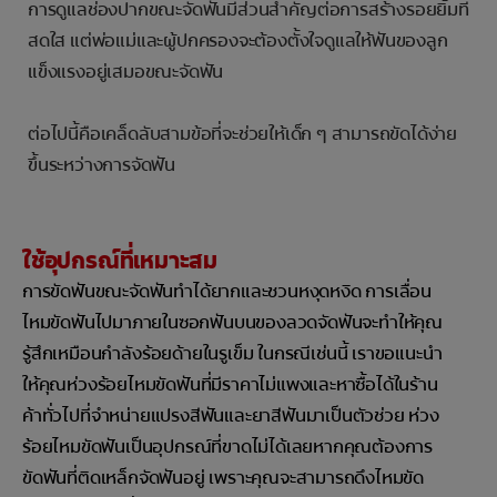
การดูแลช่องปากขณะจัดฟันมีส่วนสำคัญต่อการสร้างรอยยิ้มที่
สดใส แต่พ่อแม่และผู้ปกครองจะต้องตั้งใจดูแลให้ฟันของลูก
แข็งแรงอยู่เสมอขณะจัดฟัน
ต่อไปนี้คือเคล็ดลับสามข้อที่จะช่วยให้เด็ก ๆ สามารถขัดได้ง่าย
ขึ้นระหว่างการจัดฟัน
ใช้อุปกรณ์ที่เหมาะสม
การขัดฟันขณะจัดฟันทำได้ยากและชวนหงุดหงิด การเลื่อน
ไหมขัดฟันไปมาภายในซอกฟันบนของลวดจัดฟันจะทำให้คุณ
รู้สึกเหมือนกำลังร้อยด้ายในรูเข็ม ในกรณีเช่นนี้ เราขอแนะนำ
ให้คุณห่วงร้อยไหมขัดฟันที่มีราคาไม่แพงและหาซื้อได้ในร้าน
ค้าทั่วไปที่จำหน่ายแปรงสีฟันและยาสีฟันมาเป็นตัวช่วย ห่วง
ร้อยไหมขัดฟันเป็นอุปกรณ์ที่ขาดไม่ได้เลยหากคุณต้องการ
ขัดฟันที่ติดเหล็กจัดฟันอยู่ เพราะคุณจะสามารถดึงไหมขัด