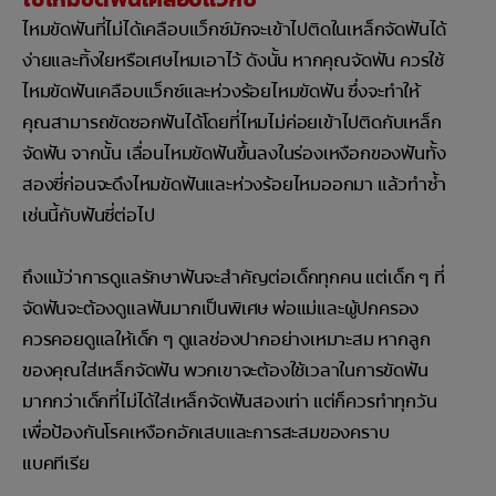
ไหมขัดฟันที่ไม่ได้เคลือบแว็กซ์มักจะเข้าไปติดในเหล็กจัดฟันได้
ง่ายและทิ้งใยหรือเศษไหมเอาไว้ ดังนั้น หากคุณจัดฟัน ควรใช้
ไหมขัดฟันเคลือบแว็กซ์และห่วงร้อยไหมขัดฟัน ซึ่งจะทำให้
คุณสามารถขัดซอกฟันได้โดยที่ไหมไม่ค่อยเข้าไปติดกับเหล็ก
จัดฟัน จากนั้น เลื่อนไหมขัดฟันขึ้นลงในร่องเหงือกของฟันทั้ง
สองซี่ก่อนจะดึงไหมขัดฟันและห่วงร้อยไหมออกมา แล้วทำซ้ำ
เช่นนี้กับฟันซี่ต่อไป
ถึงแม้ว่าการดูแลรักษาฟันจะสำคัญต่อเด็กทุกคน แต่เด็ก ๆ ที่
จัดฟันจะต้องดูแลฟันมากเป็นพิเศษ พ่อแม่และผู้ปกครอง
ควรคอยดูแลให้เด็ก ๆ ดูแลช่องปากอย่างเหมาะสม หากลูก
ของคุณใส่เหล็กจัดฟัน พวกเขาจะต้องใช้เวลาในการขัดฟัน
มากกว่าเด็กที่ไม่ได้ใส่เหล็กจัดฟันสองเท่า แต่ก็ควรทำทุกวัน
เพื่อป้องกันโรคเหงือกอักเสบและการสะสมของคราบ
แบคทีเรีย