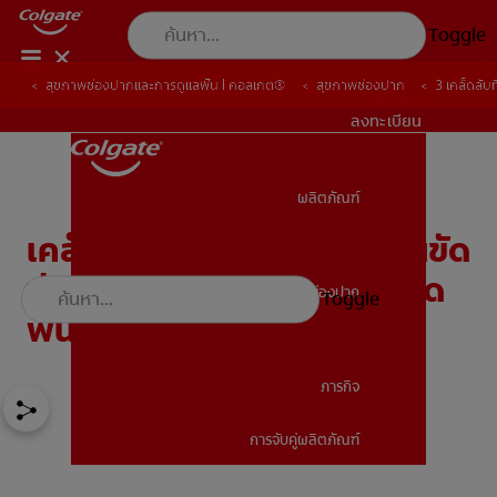
Toggle
สุขภาพช่องปากและการดูแลฟัน | คอลเกต®
สุขภาพช่องปาก
3 เคล็ดลับท
TH (TH)
ลงทะเบียน
ผลิตภัณฑ์
ผลิตภัณฑ์
เคล็ดลับ 3 ข้อที่จะช่วยให้คุณขัด
ฟัน ได้ง่ายขึ้นขณะใส่เหล็ก จัด
สุขภาพช่องปาก
Toggle
สุขภาพช่องปาก
ฟัน
ภารกิจ
การจับคู่ผลิตภัณฑ์
ภารกิจ