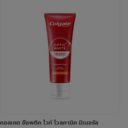
คอลเกต อ๊อพติค ไวท์ โวลคานิค มิเนอรัล