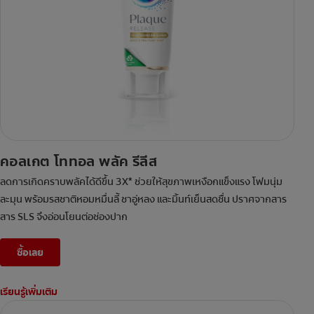
คอลเกต โททอล พลัค รีลีส
ลดการเกิดคราบพลัคได้ดีขึ้น 3X* ช่วยให้สุขภาพเหงือกแข็งแรง โฟมนุ่ม
ละมุน พร้อมรสชาติหอมหมื่นลี้ ชาอู่หลง และมิ้นท์เย็นสดชื่น ปราศจากสาร
สาร SLS จึงอ่อนโยนต่อช่องปาก
ซื้อเลย
เรียนรู้เพิ่มเติม