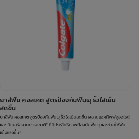
ยาสีฟัน คอลเกต สูตรป้องกันฟันผุ ริ้วใสเย็น
สดชื่น
ยาสีฟัน คอลเกต สูตรป้องกันฟันผุ ริ้วใสเย็นสดชื่น ผสานแอคทีฟฟลูออไรด์
และ มิเนอรัลจากธรรมชาติ* ที่มีประสิทธิภาพป้องกันฟันผุ และช่วยให้ฟัน
แข็งแรงขึ้น^