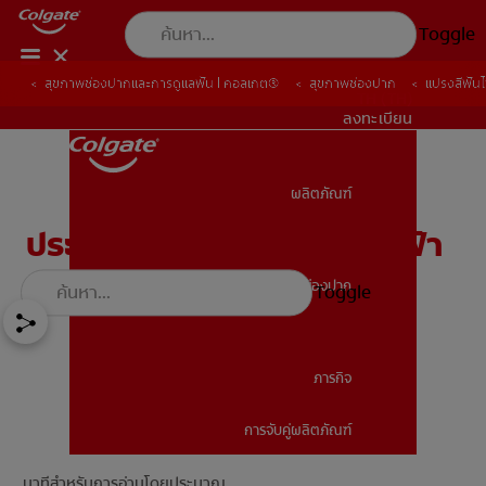
Toggle
สุขภาพช่องปากและการดูแลฟัน | คอลเกต®
สุขภาพช่องปาก
แปรงสีฟัน
TH (TH)
ลงทะเบียน
ผลิตภัณฑ์
ผลิตภัณฑ์
ประโยชน์ของแปรงสีฟันไฟฟ้า
สุขภาพช่องปาก
Toggle
สุขภาพช่องปาก
ภารกิจ
การจับคู่ผลิตภัณฑ์
ภารกิจ
นาทีสำหรับการอ่านโดยประมาณ