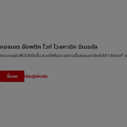
คอลเกต อ๊อพติค ไวท์ โวลคานิค มิเนอรัล
คราบบนผิวฟันได้ดียิ่งขึ้น ช่วยให้ฟันขาวอย่างเป็นธรรมชาติหลังใช้ 1 สัปดาห์*
ซื้อเลย
เรียนรู้เพิ่มเติม