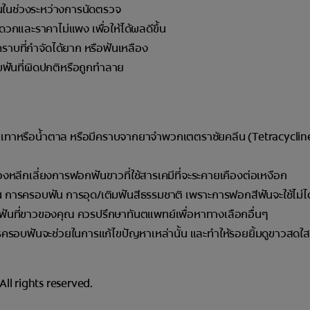
ันในช่วงระหว่างการนัดตรวจ
วกและราคาไม่แพง เพื่อให้ได้ผลดีขึ้น
ราบที่กำจัดได้ยาก หรือฟันเหลือง
ขฟันที่ผิดปกติหรือถูกทำลาย
นสีเทาหรือน้ำตาล หรือมีคราบจากยาจำพวกเตตราซัยคลีน (Tetracycline
องหลีกเลี่ยงการฟอกฟันขาวที่ใช้สารเคมีที่จะระคายเคืองต่อเหงือก
ัน การครอบฟัน การอุด/เติมฟันสีธรรมชาติ เพราะการฟอกสีฟันจะใช้ไม่ไ
ามกลางฟันที่ขาวของคุณ ควรปรึกษาทันตแพทย์เพื่อหาทางเลือกอื่นๆ
รอบฟันจะช่วยในการแก้ไขปัญหาเหล่านั้น และทำให้รอยยิ้มดูขาวสดใสยิ
l rights reserved.