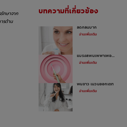
บทความที่เกี่ยวข้อง
ารรักษาจาก
การด้าน
น้ำยาบ้วนปากดีที่สุดเพื่อ
ลดกลิ่นปาก
อ่านเพิ่มเติม
5 ข้อดีของการใช้
แปรงสีฟันไฟฟ้าเพื่อ
สุขภาพปากและฟัน
อ่านเพิ่มเติม
เคล็ดลับการมีรอยยิ้มสวย
ฟันขาว ในวันออกเดท
อ่านเพิ่มเติม