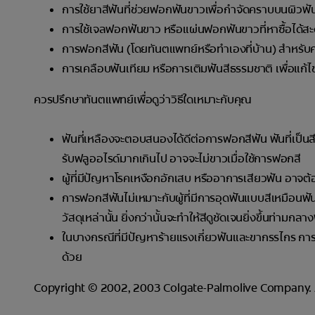
การใช้ยาสีฟันที่ช่วยฟอกฟันขาวเพื่อกำจัดคราบบนผิวฟ
การใช้เจลฟอกฟันขาว หรือแผ่นฟอกฟันขาวที่หาซื้อได้สะด
การฟอกสีฟัน (โดยทันตแพทย์หรือทำเองที่บ้าน) สำหรับค
การเคลือบฟันเทียม หรือการเติมฟันสีธรรมชาติ เพื่อแก้ไ
ควรปรึกษาทันตแพทย์เพื่อดูว่าวิธีใดเหมาะกับคุณ
ฟันที่เหลืองจะตอบสนองได้ดีต่อการฟอกสีฟัน ฟันที่เป็
รับฟลูออไรด์มากเกินไป อาจจะไม่ขาวเมื่อใช้การฟอกสี
ผู้ที่มีปัญหาโรคเหงือกอักเสบ หรืออาการเสียวฟัน อาจต้
การฟอกสีฟันไม่เหมาะกับผู้ที่มีการอุดฟันแบบสีเหมือนฟ
วัสดุเหล่านั้น ยิ่งกว่านั้นจะทำให้สีดูชัดเจนยิ่งขึ้นท่
ในบางกรณีที่มีปัญหาร้ายแรงเกี่ยวฟันและขากรรไกร การค
ด้วย
Copyright © 2002, 2003 Colgate-Palmolive Company. Al