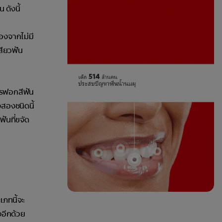
ดังนี้
่องจากไม่มี
สียวฟัน
ารฟอกสีฟัน
สองชนิดนี้
ันที่ขจัด
เภทนี้จะ
งอีกด้วย