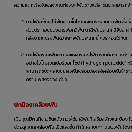
ความแตกต่างในผลิตภัณฑ์ช่วยให้ฟันขาวแต่ละชนิด สามารถจำแ
ยาสีฟันที่ช่วยให้ฟันขาวขึ้นโดยขจัดคราบบนผิวฟัน
ซึ่งม
ส่วนประกอบของสารฟอกสีฟัน ยาสีฟันประเภทนี้จึงอาจทำให
หลังจากแปรงฟันด้วยยาสีฟันประเภทนี้ ควรหยุดใช้ทันที
ยาสีฟันฟอกฟันขาวและเจลฟอกสีฟัน
หากต้องการมีรอยย
อย่างไฮโดรเจนเปอร์ออกไซด์ (hydrogen peroxide) หรือ
สามารถขจัดคราบบนผิวฟันพร้อมฟอกสีเคลือบฟันให้ขาวขึ้น
คราบเพียงอย่างเดียว
ปกป้องเคลือบฟัน
เมื่อคุณมีฟันที่ขาวขึ้นแล้ว ควรใช้ยาสีฟันที่เสริมสร้างและป
ช่วยดูแลให้เคลือบฟันแข็งแรงขึ้น ทำให้คราบเกาะบนผิวฟันได้