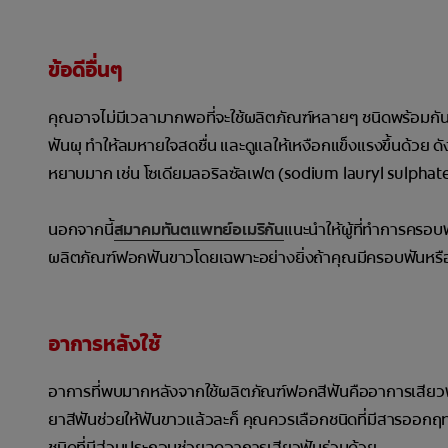
ข้อดีอื่นๆ
คุณอาจไม่มีเวลามากพอที่จะใช้ผลิตภัณฑ์หลายๆ ชนิดพร้อมกันเวล
ฟันผุ ทำให้ลมหายใจสดชื่น และดูแลให้เหงือกแข็งแรงขึ้นด้วย ดังน
หยาบมาก เช่น โซเดียมลอริลซัลเฟต (sodium lauryl sulphat
นอกจากนี้
สมาคมทันตแพทย์อเมริกัน
แนะนำให้ผู้ที่ทำการครอบ
ผลิตภัณฑ์ฟอกฟันขาวโดยเฉพาะอย่างยิ่งถ้าคุณมีครอบฟันหรือวั
อาการหลังใช้
อาการที่พบมากหลังจากใช้ผลิตภัณฑ์ฟอกสีฟันคืออาการเสียวฟัน
ยาสีฟันช่วยให้ฟันขาวแล้วละก็ คุณควรเลือกชนิดที่มีสารออกฤท
ชนิดที่มีส่วนประกอบช่วยลดอาการเสียวฟันร่วมด้วย -