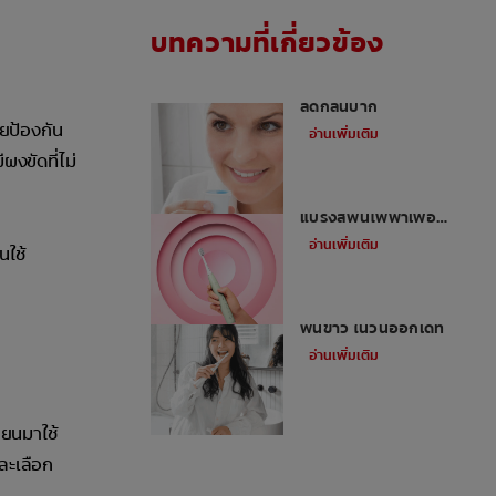
บทความที่เกี่ยวข้อง
น้ำยาบ้วนปากดีที่สุดเพื่อ
ลดกลิ่นปาก
วยป้องกัน
อ่านเพิ่มเติม
ผงขัดที่ไม่
5 ข้อดีของการใช้
แปรงสีฟันไฟฟ้าเพื่อ
สุขภาพปากและฟัน
อ่านเพิ่มเติม
นใช้
เคล็ดลับการมีรอยยิ้มสวย
ฟันขาว ในวันออกเดท
อ่านเพิ่มเติม
่ยนมาใช้
ละเลือก