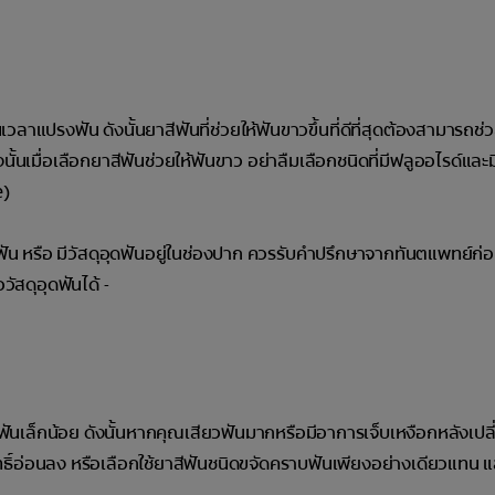
าแปรงฟัน ดังนั้นยาสีฟันที่ช่วยให้ฟันขาวขึ้นที่ดีที่สุดต้องสามารถช่
ั้นเมื่อเลือกยาสีฟันช่วยให้ฟันขาว อย่าลืมเลือกชนิดที่มีฟลูออไรด์และมี
e)
ฟัน หรือ มีวัสดุอุดฟันอยู่ในช่องปาก ควรรับคำปรึกษาจากทันตแพทย์ก่อ
สดุอุดฟันได้ -
เล็กน้อย ดังนั้นหากคุณเสียวฟันมากหรือมีอาการเจ็บเหงือกหลังเปลี
ธิ์อ่อนลง หรือเลือกใช้ยาสีฟันชนิดขจัดคราบฟันเพียงอย่างเดียวแทน แ