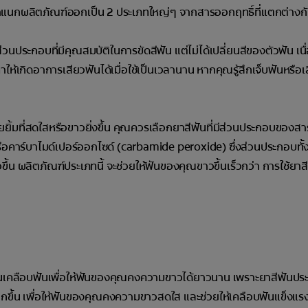
นกผลิตภัณฑ์ออกเป็น 2 ประเภทใหญ่ๆ จากสารออกฤทธิ์ที่แตกต่างกัน 
ีส่วนประกอบที่มีคุณสมบัติในการขัดสีฟัน แต่ไม่ได้เปลี่ยนสีของตัวฟัน เนื
้เกิดอาการเสียวฟันได้เมื่อใช้เป็นเวลานาน หากคุณรู้สึกเจ็บฟันหรือเ
ิ้มที่สดใสหรือขาวยิ่งขึ้น คุณควรเลือกยาสีฟันที่มีส่วนประกอบของส
คาร์บาไมด์เปอร์ออกไซด์ (carbamide peroxide) ซึ่งส่วนประกอบทั้ง
 ผลิตภัณฑ์ประเภทนี้ จะช่วยให้ฟันของคุณขาวขึ้นเร็วกว่า การใช้ยาสีฟ
้องกันเคลือบฟันเพื่อให้ฟันของคุณคงความขาวได้ยาวนาน เพราะยาสีฟันประ
ยากขึ้น เพื่อให้ฟันของคุณคงความขาวสดใส และช่วยให้เคลือบฟันแข็งแร