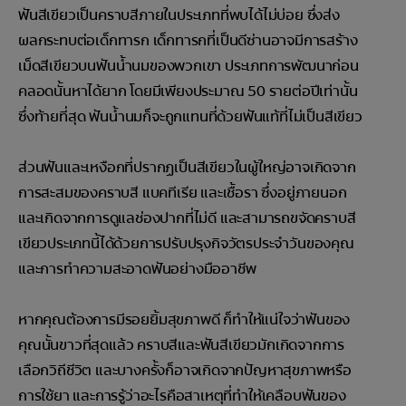
ฟันสีเขียวเป็นคราบสีภายในประเภทที่พบได้ไม่บ่อย ซึ่งส่ง
ผลกระทบต่อเด็กทารก เด็กทารกที่เป็นดีซ่านอาจมีการสร้าง
เม็ดสีเขียวบนฟันน้ำนมของพวกเขา ประเภทการพัฒนาก่อน
คลอดนั้นหาได้ยาก โดยมีเพียงประมาณ 50 รายต่อปีเท่านั้น
ซึ่งท้ายที่สุด ฟันน้ำนมก็จะถูกแทนที่ด้วยฟันแท้ที่ไม่เป็นสีเขียว
ส่วนฟันและเหงือกที่ปรากฏเป็นสีเขียวในผู้ใหญ่อาจเกิดจาก
การสะสมของคราบสี แบคทีเรีย และเชื้อรา ซึ่งอยู่ภายนอก
และเกิดจากการดูแลช่องปากที่ไม่ดี และสามารถขจัดคราบสี
เขียวประเภทนี้ได้ด้วยการปรับปรุงกิจวัตรประจำวันของคุณ
และการทำความสะอาดฟันอย่างมืออาชีพ
หากคุณต้องการมีรอยยิ้มสุขภาพดี ก็ทำให้แน่ใจว่าฟันของ
คุณนั้นขาวที่สุดแล้ว คราบสีและฟันสีเขียวมักเกิดจากการ
เลือกวิถีชีวิต และบางครั้งก็อาจเกิดจากปัญหาสุขภาพหรือ
การใช้ยา และการรู้ว่าอะไรคือสาเหตุที่ทำให้เคลือบฟันของ