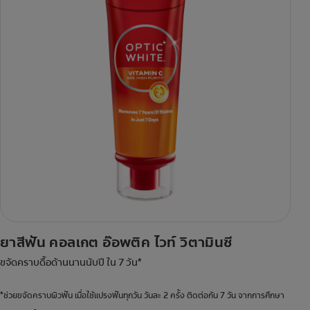
ยาสีฟัน คอลเกต อ๊อพติค ไวท์ วิตามินซี
ขจัดคราบดื้อด้านนานนับปี ใน 7 วัน*
*ช่วยขจัดคราบผิวฟัน เมื่อใช้แปรงฟันทุกวัน วันละ 2 ครั้ง ติดต่อกัน 7 วัน จากการศึกษา