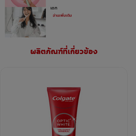
เคล็ดลับการมีรอยยิ้มสวย ฟันขาว ในวันออก
เดท
อ่านเพิ่มเติม
ผลิตภัณฑ์ที่เกี่ยวข้อง