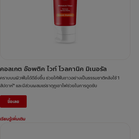
คอลเกต อ๊อพติค ไวท์ โวลคานิค มิเนอรัล
คราบบนผิวฟันได้ดียิ่งขึ้น ช่วยให้ฟันขาวอย่างเป็นธรรมชาติหลังใช้ 1
สัปดาห์* และมีส่วนผสมแร่ธาตุภูเขาไฟช่วยในการดูดซับ
ซื้อเลย
เรียนรู้เพิ่มเติม