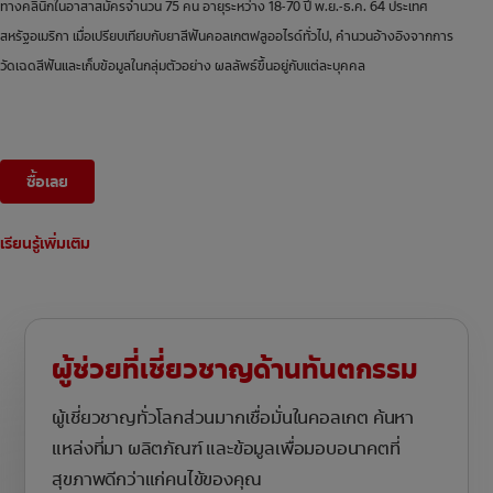
ทางคลินิกในอาสาสมัครจำนวน 75 คน อายุระหว่าง 18-70 ปี พ.ย.-ธ.ค. 64 ประเทศ
สหรัฐอเมริกา เมื่อเปรียบเทียบกับยาสีฟันคอลเกตฟลูออไรด์ทั่วไป, คำนวนอ้างอิงจากการ
วัดเฉดสีฟันและเก็บข้อมูลในกลุ่มตัวอย่าง ผลลัพธ์ขึ้นอยู่กับแต่ละบุคคล
ซื้อเลย
เรียนรู้เพิ่มเติม
ผู้ช่วยที่เชี่ยวชาญด้านทันตกรรม
ผู้เชี่ยวชาญทั่วโลกส่วนมากเชื่อมั่นในคอลเกต ค้นหา
แหล่งที่มา ผลิตภัณฑ์ และข้อมูลเพื่อมอบอนาคตที่
สุขภาพดีกว่าแก่คนไข้ของคุณ