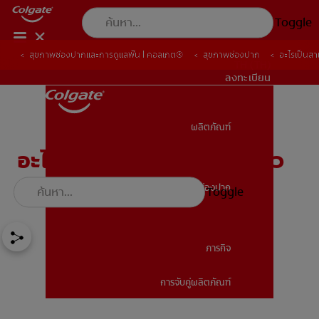
Toggle
สุขภาพช่องปากและการดูแลฟัน | คอลเกต®
สุขภาพช่องปาก
อะไรเป็นสา
TH (TH)
ลงทะเบียน
ผลิตภัณฑ์
ผลิตภัณฑ์
อะไรเป็นสาเหตุของฟันสีเขียว
และการเปลี่ยนสีฟันอื่นๆ
สุขภาพช่องปาก
Toggle
สุขภาพช่องปาก
ภารกิจ
การจับคู่ผลิตภัณฑ์
ภารกิจ