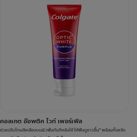
คอลเกต อ๊อพติค ไวท์ เพอร์เพิล
ช่วยปรับโทนสีเหลืองบนผิวฟันทันทีหลังใช้ ให้ฟันดูขาวขึ้น* พร้อมทั้งขจัด