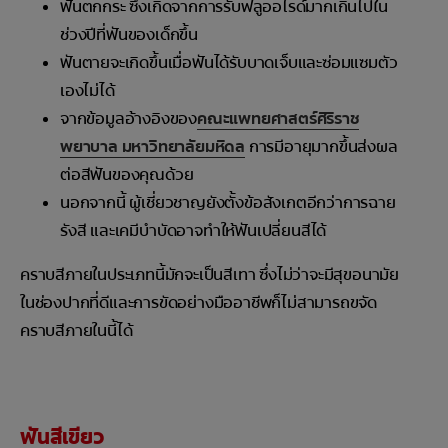
ฟันตกกระ ซึ่งเกิดจากการรับฟลูออไรด์มากเกินไปใน
ช่วงปีที่ฟันของเด็กขึ้น
ฟันตายจะเกิดขึ้นเมื่อฟันได้รับบาดเจ็บและซ่อมแซมตัว
เองไม่ได้
จากข้อมูลอ้างอิงของ
คณะแพทยศาสตร์ศิริราช
พยาบาล มหาวิทยาลัยมหิดล
การมีอายุมากขึ้นส่งผล
ต่อสีฟันของคุณด้วย
นอกจากนี้ ผู้เชี่ยวชาญยังตั้งข้อสังเกตอีกว่าการฉาย
รังสี และเคมีบำบัดอาจทำให้ฟันเปลี่ยนสีได้
คราบสีภายในประเภทนี้มักจะเป็นสีเทา ซึ่งไม่ว่าจะมีสุขอนามัย
ในช่องปากที่ดีและการขัดอย่างมืออาชีพก็ไม่สามารถขจัด
คราบสีภายในนี้ได้
ฟันสีเขียว