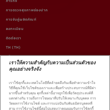
ภารกิจ
การตรวจสุขภาพช่องปาก
การจับคู่ผลิตภัณฑ์
ลงทะเบียน
ติดต่อเรา
TH (TH)
เราให้ความสำคัญกับความเป็นส่วนตัวของ
คุณอย่างจริงจัง
เราใช้คุกกี้และเทคโนโลยีที่คล้ายคลึงกันเพื่อทำความเข้าใจ
วิธีที่คุณใช้เว็บไซต์ของเราและเพื่อสร้างประสบการณ์ที่มีค่า
มากขึ้นสำหรับคุณ คุกกี้เหล่านี้อาจถูกใช้เพื่อวัตถุประสงค์ที่
แตกต่างกัน รวมถึงการโฆษณาที่ปรับให้เหมาะกับบุคคล การ
วัดผลการใช้งานไซต์ และการแบ่งปันกับพันธมิตรบุคคลที่
© 2026 บริษัท คอลเกต-ปาล์มโอลีฟ สงวนลิขสิทธิ์
สาม การใช้งานไซต์นี้ต่อไปแสดงว่าคุณยอมรับการใช้คุกกี้