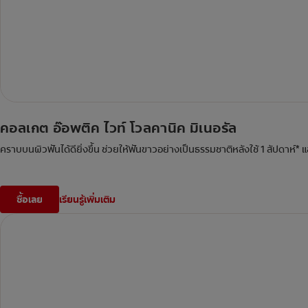
คอลเกต อ๊อพติค ไวท์ โวลคานิค มิเนอรัล
คราบบนผิวฟันได้ดียิ่งขึ้น ช่วยให้ฟันขาวอย่างเป็นธรรมชาติหลังใช้ 1 สัปดาห์*
ซื้อเลย
เรียนรู้เพิ่มเติม