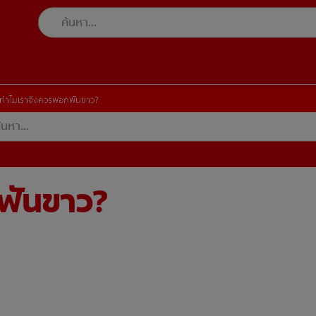
ทำไมเราจึงควรฟอกฟันขาว?
ฟันขาว?