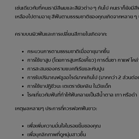
เช่นเดียวกับที่คนเรามีสีผมและสีผิวต่าง ๆ กันไป คนเราก็ยังมีสีฟ
เหลืองไปตามอายุ สีฟันตามธรรมชาติของคุณเกิดจากหลาย ๆ 
คราบบนผิวฟันและการเปลี่ยนสีภายในเกิดจาก:
กระบวนการตามธรรมชาติเมื่ออายุมากขึ้น
การใช้ยาสูบ (โดยการสูบหรือเคี้ยว) การดื่มชา กาแฟ โคล่า
การสะสมของคราบแบคทีเรียและหินปูน
การรับปริมาณฟลูออไรด์มากเกินไป (มากกว่า 2 ส่วนต่อน้ำห
การใช้ยาปฏิชีวนะ เตเตราซัยคลิน ในวัยเด็ก
โรคเกี่ยวกับฟันที่ทำให้ฟันกลายเป็นสีน้ำตาล เทา หรือดำ
เหตุผลหลายๆ ประการที่ควรฟอกฟันขาว:
เพื่อเพิ่มความมั่นใจในรอยยิ้มของคุณ
เพื่อบุคลิกภาพที่ดูหนุ่มสาวขึ้น