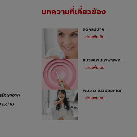
บทความที่เกี่ยวข้อง
น้ำยาบ้วนปากดีที่สุดเพื่อ
ลดกลิ่นปาก
อ่านเพิ่มเติม
5 ข้อดีของการใช้
แปรงสีฟันไฟฟ้าเพื่อ
สุขภาพปากและฟัน
อ่านเพิ่มเติม
เคล็ดลับการมีรอยยิ้มสวย
ฟันขาว ในวันออกเดท
ารรักษาจาก
อ่านเพิ่มเติม
การด้าน