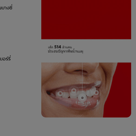
นบางซี่
อร์รี่