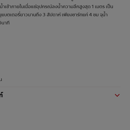
น้ำเข้าภายในเมื่อแช่อุปกรณ์ลงน้ำความลึกสูงสุด 1 เมตร เป็น
ุแบตเตอรี่ยาวนานถึง 3 สัปดาห์ เพียงชาร์ทแค่ 4 ชม จุน้ำ
ินาที
น
์