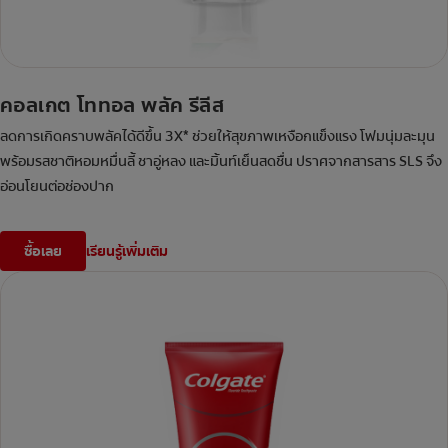
คอลเกต โททอล พลัค รีลีส
ลดการเกิดคราบพลัคได้ดีขึ้น 3X* ช่วยให้สุขภาพเหงือกแข็งแรง โฟมนุ่มละมุน
พร้อมรสชาติหอมหมื่นลี้ ชาอู่หลง และมิ้นท์เย็นสดชื่น ปราศจากสารสาร SLS จึง
อ่อนโยนต่อช่องปาก
ซื้อเลย
เรียนรู้เพิ่มเติม