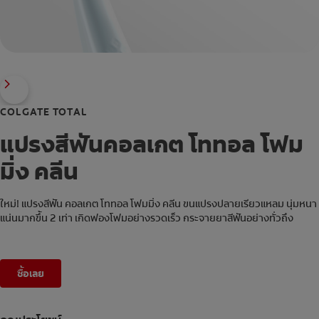
COLGATE TOTAL
แปรงสีฟันคอลเกต โททอล โฟม
มิ่ง คลีน
ใหม่! แปรงสีฟัน คอลเกต โททอล โฟมมิ่ง คลีน ขนแปรงปลายเรียวแหลม นุ่มหนา
แน่นมากขึ้น 2 เท่า เกิดฟองโฟมอย่างรวดเร็ว กระจายยาสีฟันอย่างทั่วถึง
ซื้อเลย