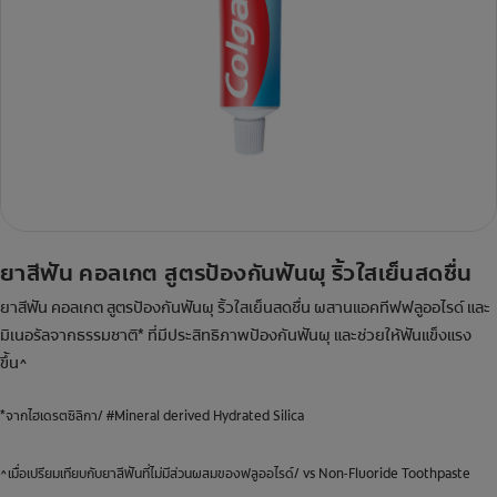
ยาสีฟัน คอลเกต สูตรป้องกันฟันผุ ริ้วใสเย็นสดชื่น
ยาสีฟัน คอลเกต สูตรป้องกันฟันผุ ริ้วใสเย็นสดชื่น ผสานแอคทีฟฟลูออไรด์ และ
มิเนอรัลจากธรรมชาติ* ที่มีประสิทธิภาพป้องกันฟันผุ และช่วยให้ฟันแข็งแรง
ขึ้น^
*จากไฮเดรตซิลิกา/ #Mineral derived Hydrated Silica
^เมื่อเปรียมเทียบกับยาสีฟันที่ไม่มีส่วนผสมของฟลูออไรด์/ vs Non-Fluoride Toothpaste