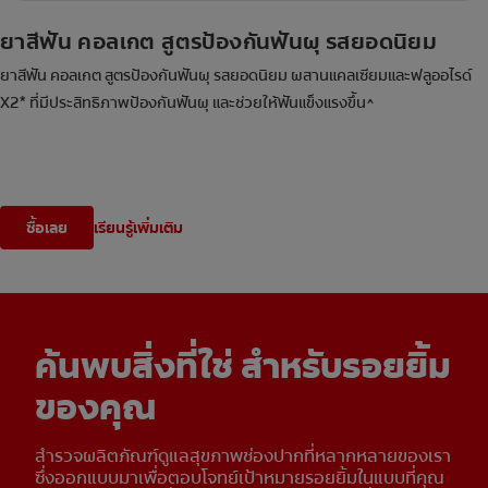
ยาสีฟัน คอลเกต สูตรป้องกันฟันผุ รสยอดนิยม
ยาสีฟัน คอลเกต สูตรป้องกันฟันผุ รสยอดนิยม ผสานแคลเซียมและฟลูออไรด์
X2* ที่มีประสิทธิภาพป้องกันฟันผุ และช่วยให้ฟันแข็งแรงขึ้น^
ซื้อเลย
เรียนรู้เพิ่มเติม
ค้นพบสิ่งที่ใช่ สำหรับรอยยิ้ม
ของคุณ
สำรวจผลิตภัณฑ์ดูแลสุขภาพช่องปากที่หลากหลายของเรา
ซึ่งออกแบบมาเพื่อตอบโจทย์เป้าหมายรอยยิ้มในแบบที่คุณ