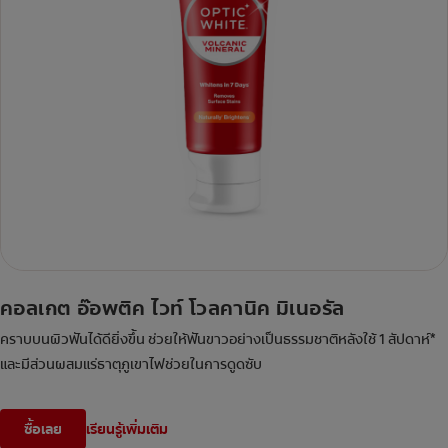
คอลเกต อ๊อพติค ไวท์ โวลคานิค มิเนอรัล
คราบบนผิวฟันได้ดียิ่งขึ้น ช่วยให้ฟันขาวอย่างเป็นธรรมชาติหลังใช้ 1 สัปดาห์*
และมีส่วนผสมแร่ธาตุภูเขาไฟช่วยในการดูดซับ
ซื้อเลย
เรียนรู้เพิ่มเติม