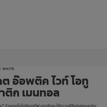
C WHITE
ต อ๊อพติค ไวท์ โอทู
าติก เมนทอล
วัน* ด้วยเทคโนโลยีแอคทีฟ ออกซิเจน ให้ความรู้สึกอุ่นขณะแปรง