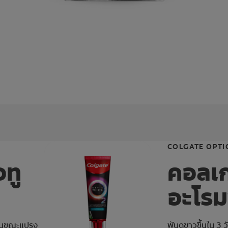
COLGATE OPTI
อทู
คอลเก
อะโรม
อุ่นขณะแปรง
ฟันดูขาวขึ้นใน 3 