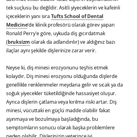
tek suçlusu bu değildir. Asitli yiyeceklerin ve kafeinli
içeceklerin yanı sıra
Tufts School of Dental
Medicine
’de klinik profesörü olarak görev yapan
Ronald Perry'e göre, uykuda diş gıcırdatmak
(
bruksizm
olarak da adlandırılır) ve aldığınız bazı
ilaçlar aynı şekilde dişlerinize zarar verir.
Neyse ki, diş minesi erozyonunu teşhis etmek
kolaydır. Diş minesi erozyonu olduğunda dişlerde
genellikle renklenmeler meydana gelir ve sıcak ya da
soğuk yiyecekler tüketildiğinde hassasiyet oluşur.
Ayrıca dişlerin çatlama veya kırılma riski artar. Diş
minesi, vücuttaki en güçlü madde olabilir fakat
aşınmaya ve bozulmaya başladığında, bu
semptomların sonucu olarak başka problemlere
neden olabilir. Dişlerinizin yeterince iyi