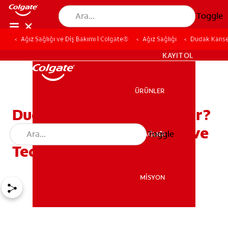
Toggle
Ağız Sağlığı ve Diş Bakımı | Colgate®
Ağız Sağlığı
Dudak Kanseri
TR (TR)
KAYIT OL
ÜRÜNLER
ÜRÜNLER
Dudak Kanseri Neden Olur?
Dudak Kanseri Belirtileri ve
Toggle
AĞIZ SAĞLIĞI
AĞIZ SAĞLIĞI
Tedavi Yolları Nelerdir?
MİSYON
MİSYON