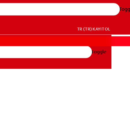
Togg
TR (TR)
KAYIT OL
Toggle