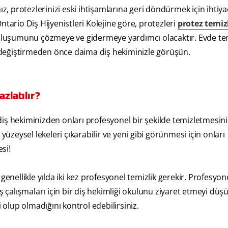
ız, protezlerinizi eski ihtişamlarına geri döndürmek için ihtiya
 Ontario Diş Hijyenistleri Kolejine göre, protezleri
protez temi
i oluşumunu çözmeye ve gidermeye yardımcı olacaktır. Evde te
değiştirmeden önce daima diş hekiminizle görüşün.
zlatılır?
ş hekiminizden onları profesyonel bir şekilde temizletmesini 
yüzeysel lekeleri çıkarabilir ve yeni gibi görünmesi için onları
esi!
enellikle yılda iki kez profesyonel temizlik gerekir. Profesyone
ş çalışmaları için bir diş hekimliği okulunu ziyaret etmeyi düşü
 olup olmadığını kontrol edebilirsiniz.