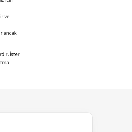
iz için
ir ve
lir ancak
dır. İster
latma