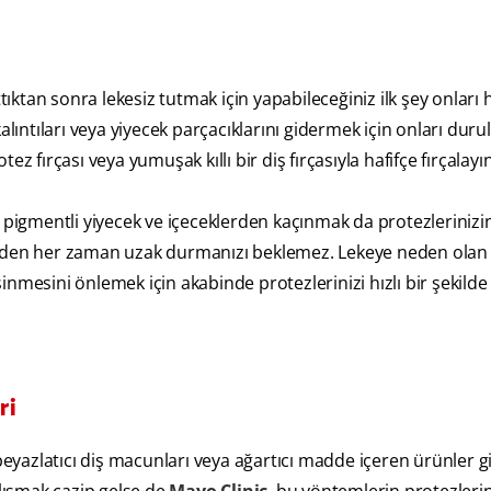
ktan sonra lekesiz tutmak için yapabileceğiniz ilk şey onları 
lıntıları veya yiyecek parçacıklarını gidermek için onları durul
 fırçası veya yumuşak kıllı bir diş fırçasıyla hafifçe fırçalayın
pigmentli yiyecek ve içeceklerden kaçınmak da protezlerinizin p
erden her zaman uzak durmanızı beklemez. Lekeye neden olan 
 sinmesini önlemek için akabinde protezlerinizi hızlı bir şekild
ri
 beyazlatıcı diş macunları veya ağartıcı madde içeren ürünler g