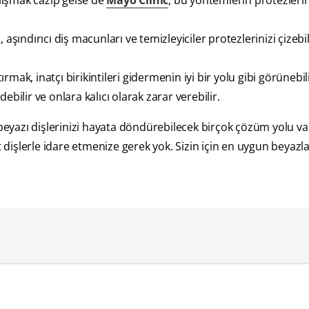
lışmak cazip gelse de
Mayo Clinic
, bu yöntemlerin protezlerin
rı, aşındırıcı diş macunları ve temizleyiciler protezlerinizi çizebil
tırmak, inatçı birikintileri gidermenin iyi bir yolu gibi görünebi
bilir ve onlara kalıcı olarak zarar verebilir.
 beyazı dişlerinizi hayata döndürebilecek birçok çözüm yolu var
dişlerle idare etmenize gerek yok. Sizin için en uygun beyaz