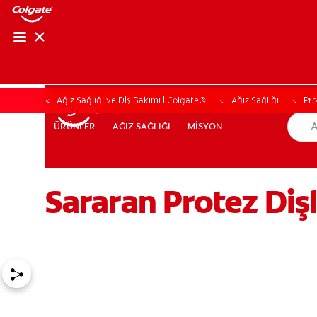
Ağız Sağlığı ve Diş Bakımı | Colgate®
Ağız Sağlığı
Pro
AĞIZ SAĞLIĞI
MİSYON
ÜRÜNLER
ÜRÜNLER
AĞIZ SAĞLIĞI
MİSYON
Sararan Protez Dişl
TR (TR)
KAYIT OL