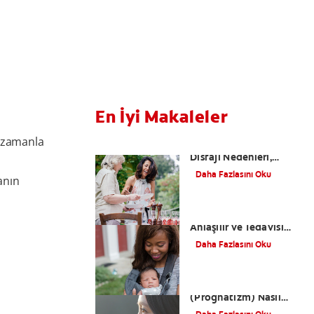
En İyi Makaleler
i zamanla
Yutkunma Zorluğu
Disfaji Nedenleri,
Belirtileri, Tedavi
Daha Fazlasını Oku
anın
Yolları Nelerdir?
Dudak Bağı Nasıl
Anlaşılır ve Tedavisi
Nasıl Olur?
Daha Fazlasını Oku
Alt Çene Yamukluğu
(Prognatizm) Nasıl
Tedavi Edilir?