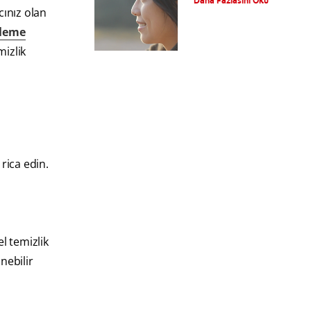
Daha Fazlasını Oku
cınız olan
zleme
mizlik
rica edin.
l temizlik
nebilir