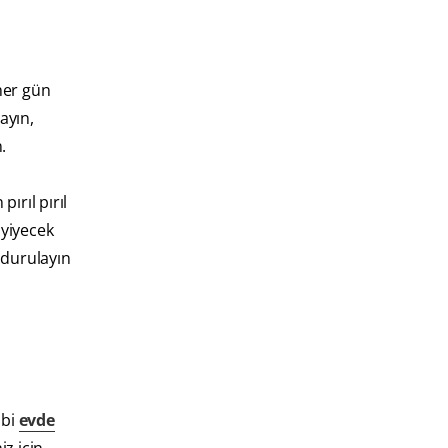
her gün
ayın,
.
ırıl pırıl
yiyecek
e durulayın
ibi
evde