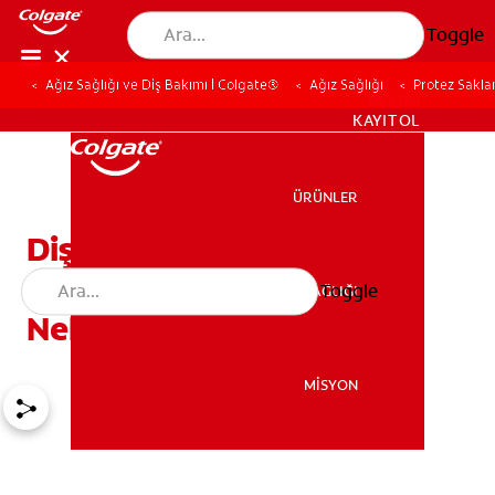
Toggle
Ağız Sağlığı ve Diş Bakımı | Colgate®
Ağız Sağlığı
Protez Sakla
TR (TR)
KAYIT OL
ÜRÜNLER
ÜRÜNLER
Diş Protezi Bakımı Ve
Saklama Yöntemleri
Toggle
AĞIZ SAĞLIĞI
AĞIZ SAĞLIĞI
Nelerdir?
MİSYON
MİSYON