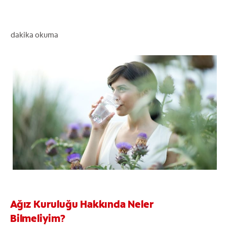
dakika okuma
TR (TR)
KAYIT OL
Ağız Kuruluğu Hakkında Neler
Bilmeliyim?