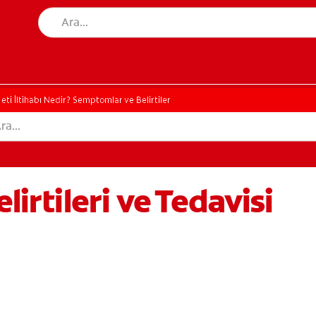
 eti İltihabı Nedir? Semptomlar ve Belirtiler
lirtileri ve Tedavisi