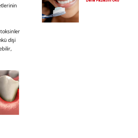
Daha Fazlasını Oku
Nedir?Kalay Florürlü
etlerinin
Diş Macunu Nedir?
 toksinler
nkü dişi
bilir,