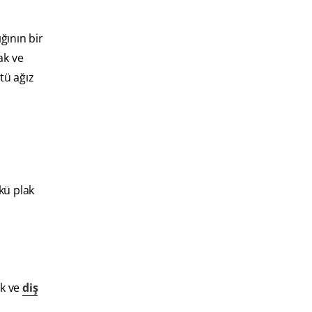
ığının bir
ak ve
tü ağız
kü plak
ak ve
diş