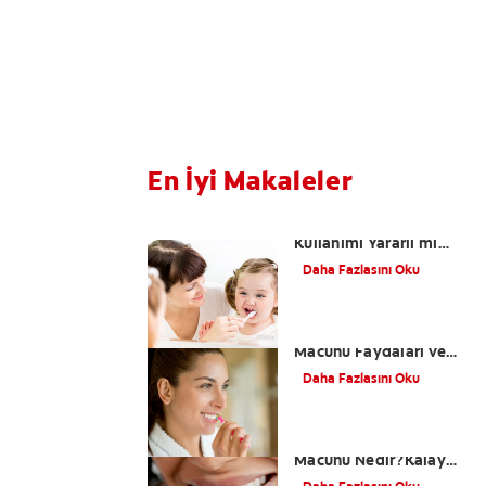
En İyi Makaleler
Çocuklarda Florür
Kullanımı Yararlı mı
Zararlı mı?
Daha Fazlasını Oku
Kalay Florürlü Diş
Macunu Faydaları ve
Zaralarları
Daha Fazlasını Oku
Kalay Florürlü Diş
Macunu Nedir?Kalay
Florürlü Diş Macunu