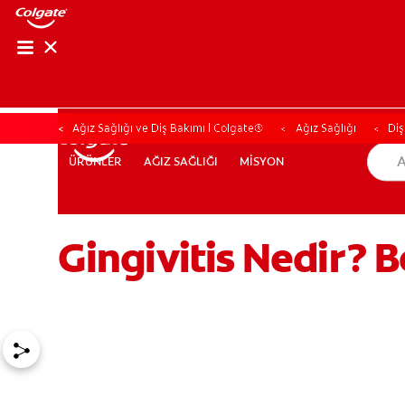
Ağız Sağlığı ve Diş Bakımı | Colgate®
Ağız Sağlığı
Diş
AĞIZ SAĞLIĞI
MİSYON
ÜRÜNLER
ÜRÜNLER
AĞIZ SAĞLIĞI
MİSYON
Gingivitis Nedir? Be
TR (TR)
KAYIT OL