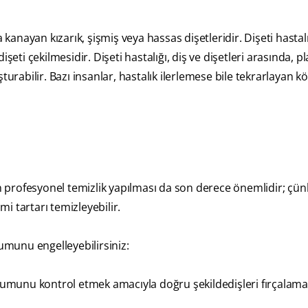
nda kanayan kızarık, şişmiş veya hassas dişetleridir. Dişeti hastal
eti çekilmesidir. Dişeti hastalığı, diş ve dişetleri arasında, pl
urabilir. Bazı insanlar, hastalık ilerlemese bile tekrarlayan kö
an profesyonel temizlik yapılması da son derece önemlidir; çün
mi tartarı temizleyebilir.
şumunu engelleyebilirsiniz:
umunu kontrol etmek amacıyla doğru şekildedişleri fırçalam