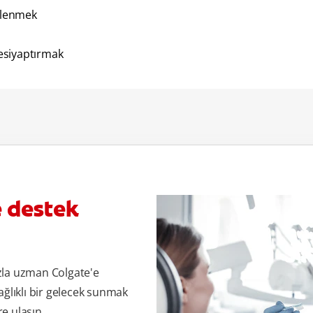
eslenmek
esiyaptırmak
e destek
zla uzman Colgate'e
ağlıklı bir gelecek sunmak
re ulaşın