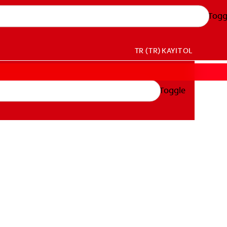
Togg
TR (TR)
KAYIT OL
Toggle