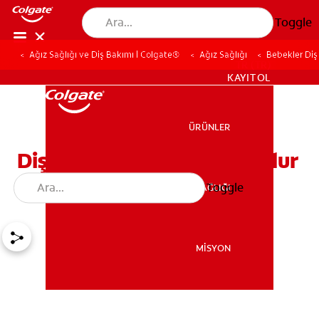
Toggle
Ağız Sağlığı ve Diş Bakımı | Colgate®
Ağız Sağlığı
Bebekler Diş 
TR (TR)
KAYIT OL
ÜRÜNLER
ÜRÜNLER
Diş Çıkaran Bebek İshal Olur
Mu?
Toggle
AĞIZ SAĞLIĞI
AĞIZ SAĞLIĞI
MİSYON
MİSYON