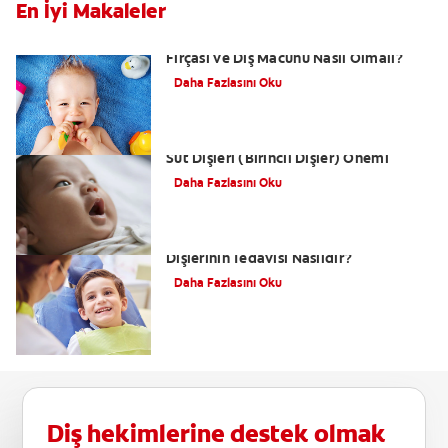
En İyi Makaleler
Bebeklerde Diş Bakımı - Bebek için Diş
Fırçası ve Diş Macunu Nasıl Olmalı?
Daha Fazlasını Oku
Bebeklerde Diş Çürümesi Nedenleri ve
Süt Dişleri (Birincil Dişler) Önemi
Daha Fazlasını Oku
Mamelon Dişleri Nedir? Mamelon
Dişlerinin Tedavisi Nasıldır?
Daha Fazlasını Oku
Diş hekimlerine destek olmak