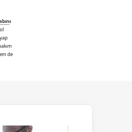
habın
ı
ol
 yap
 bakım
hem de