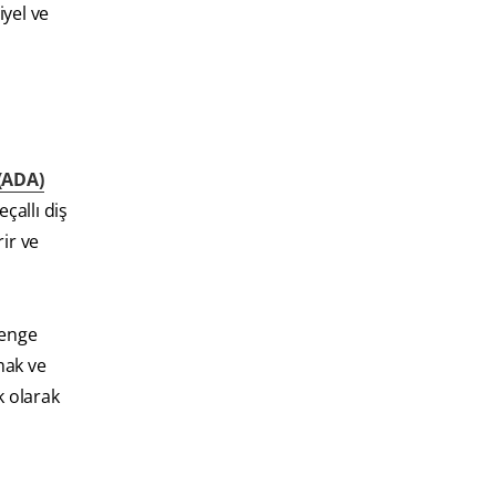
iyel ve
 (ADA)
çallı diş
ir ve
renge
mak ve
k olarak