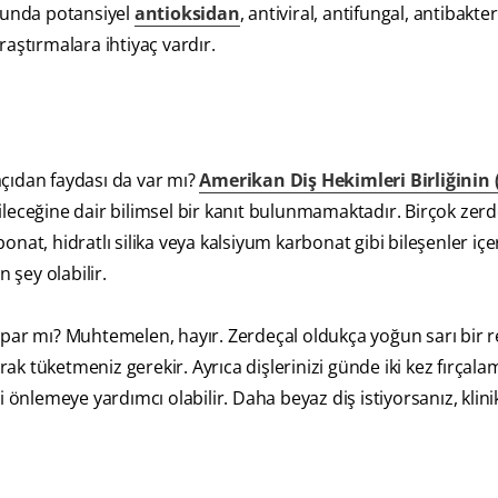
usunda potansiyel
antioksidan
, antiviral, antifungal, antibakter
araştırmalara ihtiyaç vardır.
 açıdan faydası da var mı?
Amerikan Diş Hekimleri Birliğinin
bileceğine dair bilimsel bir kanıt bulunmamaktadır. Birçok zerde
at, hidratlı silika veya kalsiyum karbonat gibi bileşenler içer
şey olabilir.
apar mı? Muhtemelen, hayır. Zerdeçal oldukça yoğun sarı bir 
rak tüketmeniz gerekir. Ayrıca dişlerinizi günde iki kez fırçala
 önlemeye yardımcı olabilir. Daha beyaz diş istiyorsanız, klini