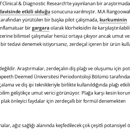
 Clinical & Diagnostic Research’te yayınlanan bir araştırmad
edavisinde etkili olduğu
sonucuna varılmıştır. M.A Rangoowal
tarafından yürütülen bir başka pilot çalışmada,
kurkuminin
-inflamatuar bir
gargara
olarak klorheksidin ile karşılaştırılabi
üzerine bilimsel çalışmalar henüz ortaya çıkıyor ancak umut ver
 bir tedavi denemek istiyorsanız, zerdeçal içeren bir ürün ku
eğildir. Araştırmalar, zerdeçalın diş plağı ve oluşumu için pot
idyapeeth Deemed Üniversitesi Periodontoloji Bölümü tarafında
alama ve diş ipi teknikleriyle birlikte kullanıldığında plağı etkili
bilim geliştikçe umut verici görünüyor. Plağa karşı kesin koru
plak önleyici faydalar için zerdeçallı bir formül denemekten
ar, ağız sağlığı alanında keşfedilecek çok çeşitli potansiyel öz