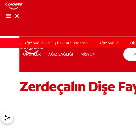
Ağız Sağlığı ve Diş Bakımı | Colgate®
Ağız Sağlığı
Diş
AĞIZ SAĞLIĞI
MİSYON
ÜRÜNLER
ÜRÜNLER
AĞIZ SAĞLIĞI
MİSYON
Zerdeçalın Dişe Fa
TR (TR)
KAYIT OL