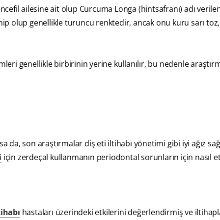
efil ailesine ait olup Curcuma Longa (hintsafranı) adı verilen
hip olup genellikle turuncu renktedir, ancak onu kuru sarı toz,
ri genellikle birbirinin yerine kullanılır, bu nedenle araştır
sa da, son araştırmalar diş eti iltihabı yönetimi gibi iyi ağız sağ
i
için zerdeçal kullanmanın periodontal sorunların için nasıl etk
ltihabı
hastaları üzerindeki etkilerini değerlendirmiş ve iltiha