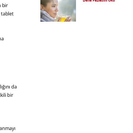
Daha Fazlasını Oku
 bir
 tablet
ma
lığını da
ili bir
planmayı