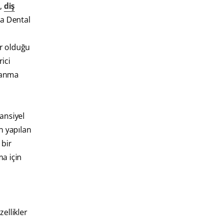
a,
diş
a Dental
lir olduğu
ici
llanma
ansiyel
n yapılan
 bir
ma için
ellikler