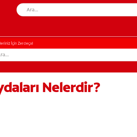
leriniz İçin Zerdeçal
ydaları Nelerdir?