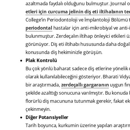
azaltmada faydalı olduğunu bulmuştur. Journal of
etleri için curcuma jelinin diş eti iltihabının t
College’in Periodontoloji ve İmplantoloji Bölümü 
periodontal
hastalar için anti-mikrobiyal ve anti
bulunmuştur. Zerdeçalın iltihap önleyici etkileri 
görünüyor. Diş eti iltihabı hususunda daha doğal
konusunda diş hekiminizle görüşün.
Plak Kontrolü
Bu çok yönlü baharat sadece diş etlerine yönelik d
olarak kullanılabileceğini gösteriyor. Bharati V
bir araştırmada,
zerdeçallı gargaranın
uygun fırç
şekilde azalttığı sonucuna varılmıştır. Bu konuda 
florürlü diş macununa tutunmak gerekir, fakat ek 
çekinmeyin.
Diğer Potansiyeller
Tarih boyunca, kurkumin üzerine yapılan araştırmal