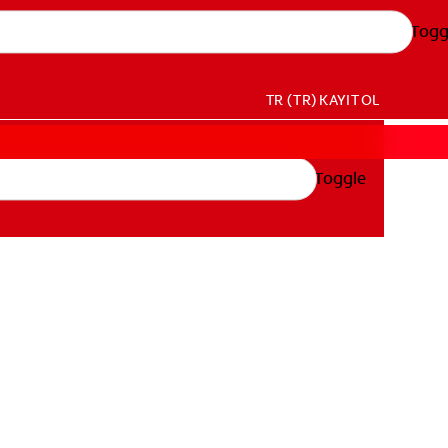
Togg
TR (TR)
KAYIT OL
Toggle