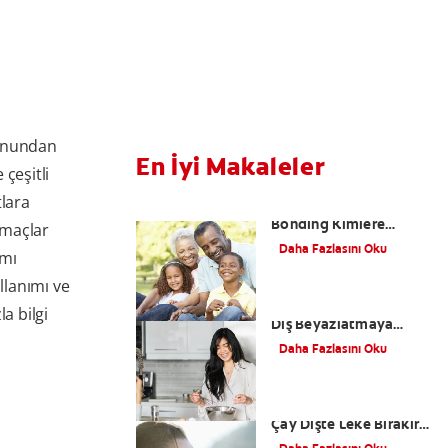
cunundan
En İyi Makaleler
çeşitli
tlara
Dental Bonding Nedir?
Bonding Kimlere
amaçlar
Yapılır?
Daha Fazlasını Oku
ımı
llanımı ve
Hindistan Cevizi Yağı
a bilgi
Diş Beyazlatmaya
Yarar Mı?
Daha Fazlasını Oku
Çay Dişleri Sarartır mı?
Çay Dişte Leke Bırakır
Mı?