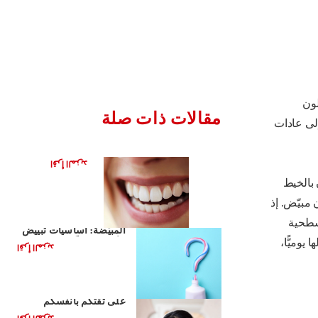
لون
مقالات ذات صلة
إلى عادات
تطور الفحم
اقرأ المزيد
 بالخيط
 مبيّض. إذ
أساسيات معاجين الأسنان
سطحية
المبيّضة: أساسيات تبييض
يوميًّا،
الأسنان يوميًّا
اقرأ المزيد
دور ابتسامتكم في التأثير
على ثقتكم بأنفسكم