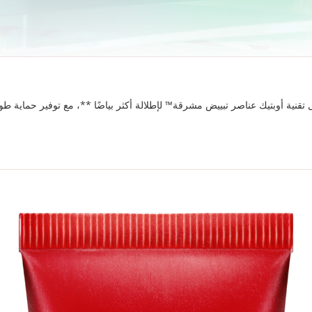
 تقنية أوبتيك عناصر تبييض مشرقة™ لإطلالة أكثر بياضًا **، مع توفير حماية ط