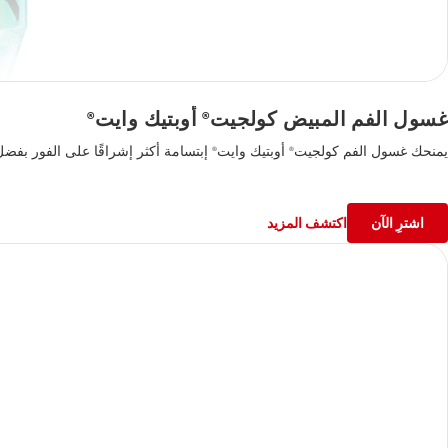
غسول الفم المبيض كولجيت
أوبتيك وايت
®
®
يمنحك غسول الفم كولجيت
أوبتيك وايت
إبتسامة أكثر إشراقًا على الفور بفضل
®
®
اشترِ الآن
اكتشف المزيد