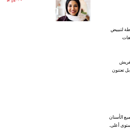
اقرأ المزيد
طة لتبييض
غات
تفريش
بل تعتنون
يع الأسنان
ستوى أعلى.