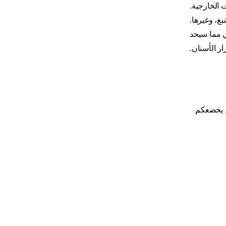
 الخارجية.
غ، وغيرها.
ي مما سيحد
ر الأسنان.
إذ يخضعكم