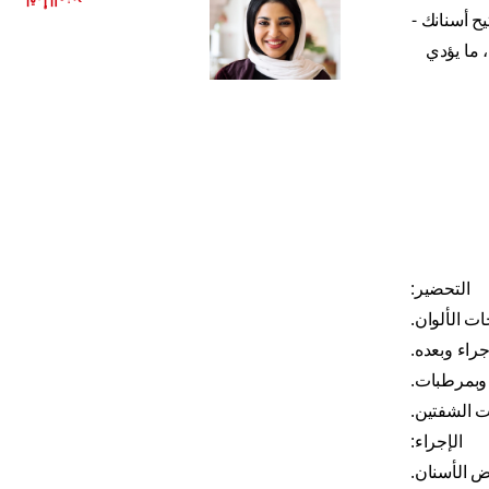
اقرأ المزيد
ح أسنانك -
، ما يؤدي
التحضير:
ت الألوان.
جراء وبعده.
وبمرطبات.
 الشفتين.
الإجراء:
ض الأسنان.