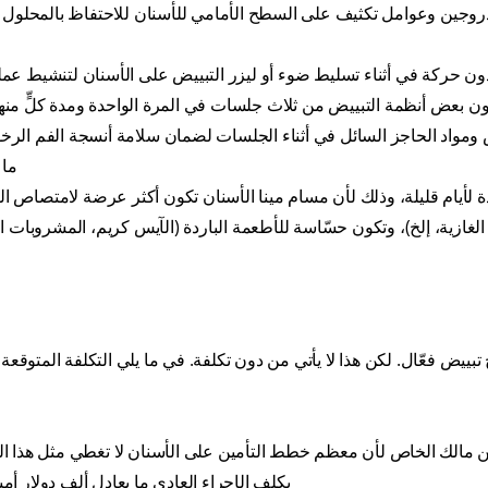
دروجين وعوامل تكثيف على السطح الأمامي للأسنان للاحتفاظ بالمحلو
دون حركة في أثناء تسليط ضوء أو ليزر التبييض على الأسنان لتنشيط عملي
ن بعض أنظمة التبييض من ثلاث جلسات في المرة الواحدة ومدة كلٍّ منها 15 دقيقة
مواد الحاجز السائل في أثناء الجلسات لضمان سلامة أنسجة الفم الرخو
ما 
لأيام قليلة، وذلك لأن مسام مينا الأسنان تكون أكثر عرضة لامتصاص ال
 الغازية، إلخ)، وتكون حسّاسة للأطعمة الباردة (الآيس كريم، المشروبات الب
 تبييض فعّال. لكن هذا لا يأتي من دون تكلفة. في ما يلي التكلفة المتوقعة
 مالك الخاص لأن معظم خطط التأمين على الأسنان لا تغطي مثل هذا الإ
يكلف الإجراء العادي ما يعادل ألف دولار أمير