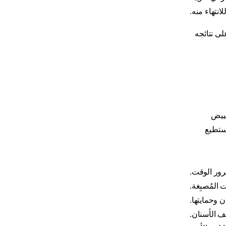
نتهاء منه.
لى نتائجه
بييض
ستطيع
رور الوقت.
المُصبِغة.
 وحمايتها.
ف الأسنان.