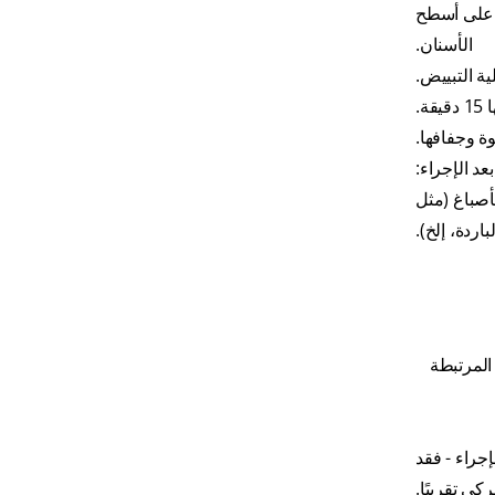
ل على أسطح
الأسنان.
ة التبييض.
.
ة وجفافها.
بعد الإجراء:
أصباغ (مثل
اردة، إلخ).
 المرتبطة
جراء - فقد
كي تقريبًا.