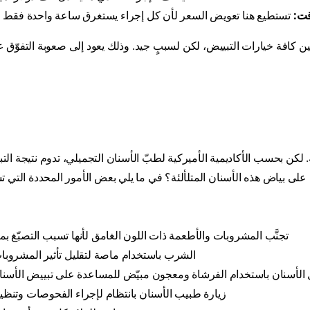
قت:
تستطيع هنا تعويض السعر لأن كل إجراء يستغرق ساعة واحدة فقط للا
بين كافة خيارات التبييض، لكن لسببٍ جيد. وذلك يعود إلى صعوبة التفوّق ع
 لكن بحسب الأكاديمية الأميركية لطبّ الأسنان التجميلي، تدوم نتيجة الت
ى بياض هذه الأسنان المتلألئة؟ في ما يلي بعض الأمور المحددة التي ت
تجنَّب المشروبات والأطعمة ذات اللون الغامق لأنها تسبب التصبّغ بم
الشرب باستخدام ماصة لتقليل تأثير المشروبات 
لأسنان باستخدام الفرشاة ومعجون مبيّض للمساعدة على تبييض الأسنان
زيارة طبيب الأسنان بانتظام لإجراء الفحوصات وتنظي