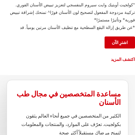
"كولجيت أوبتيك وايت سيروم البنفسجي لتعزيز تبييض الأسنان الفوري.
تركيبة مزدوجة المفعول لتصحيح لون الأسنان فورًا^ تمنحك إشراقة تبييض
فورية* وتأثيرًا مستمرًا*
*عن طريق إزالة البقع السطحية مع تنظيف الأسنان مرتين يومياً. قد
تختلف النتائج من شخص لآخر.
^التأثير مؤقت."
اشترِ الآن
اكتشف المزيد
مساعدة المتخصصين في مجال طب
الأسنان
الكثير من المتخصصين في جميع أنحاء العالم يثقون
بكولجيت. تعرّف على الموارد، والمنتجات والمعلومات
لتمنح مرضاك مستقبلاً أكثر صحة