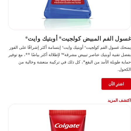
غسول الفم المبيض كولجيت
أوبتيك وايت
®
®
يمنحك غسول الفم كولجيت
أوبتيك وايت
إبتسامة أكثر إشراقًا على الفور
®
®
بفضل تقنية أوبتيك عناصر تبييض مشرقة™ لإطلالة أكثر بياضًا **، مع توفير
حماية طويلة الأمد من البقع*، كل ذلك في تركيبة منعشة وخالية من
الكحول.
اشترِ الآن
اكتشف المزيد