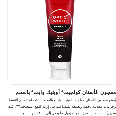
معجون الأسنان كولجيت
أوبتيك وايت
بالفحم
®
®
يُصنع معجون الأسنان كولجيت أوبتيك وايت بالفحم باستخدام الفحم النشط
وجزيئات معدنية دقيقة ولطيفة للمساعدة في إزالة البقع السطحية**. ثَبُت
سريريًا أنه ينظف بعمق، حيث يزيل ما يصل إلى ١٠٠٪ من البقع