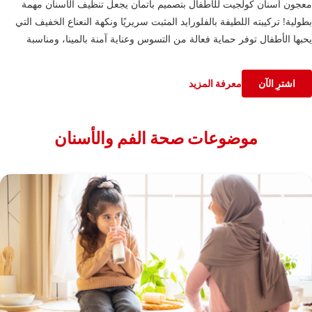
معجون أسنان كولجيت للأطفال بتصميم باتمان يجعل تنظيف الأسنان مهمة
بطولية! تركيبته اللطيفة بالفلورايد المثبت سريريًا ونكهة النعناع الخفيف التي
يحبها الأطفال توفر حماية فعالة من التسوس وعناية آمنة بالمينا، ومناسبة
للأطفال من عمر ٦ سنوات فما فوق.
اشترِ الآن
معرفة المزيد
موضوعات صحة الفم والأسنان