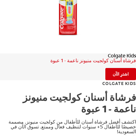
للمحترفين
الولايات المتحدة (الإنجليزية)
Colgate Kids
فرشاة أسنان كولجيت منيونز ناعمة - 1 عبوة
اشترِ الآن
COLGATE KIDS
فرشاة أسنان كولجيت منيونز
ناعمة - 1 عبوة
اكتشف أفضل فرشاة أسنان للأطفال من كولجيت منيونز. مصممة
خصيصًا للأطفال 5+ سنوات لتنظيف فعال وممتع. تسوق الآن في
السعودية!