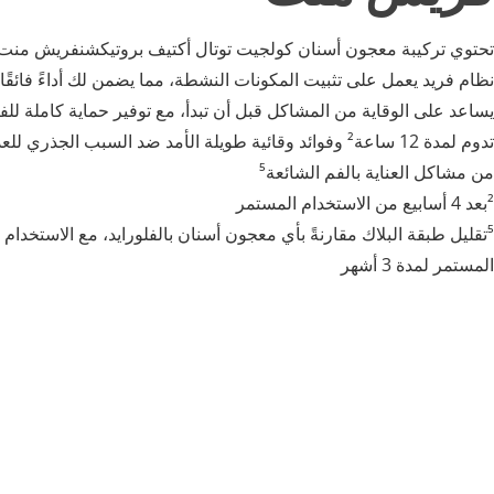
تحتوي تركيبة معجون أسنان كولجيت توتال أكتيف بروتيكشنفريش منت
يساعد على الوقاية من المشاكل قبل أن تبدأ، مع توفير حماية كاملة للف
تدوم لمدة 12 ساعة² وفوائد وقائية طويلة الأمد ضد السبب الجذري للع
من مشاكل العناية بالفم الشائعة⁵
²بعد 4 أسابيع من الاستخدام المستمر
⁵تقليل طبقة البلاك مقارنةً بأي معجون أسنان بالفلورايد، مع الاستخدام
المستمر لمدة 3 أشهر