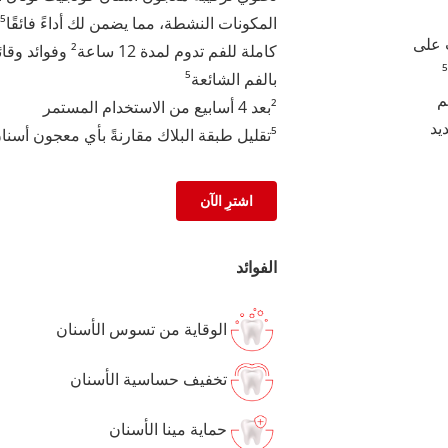
 على
كاملة للفم تدوم
نظام فريد يعمل على تثبيت المكونات النشطة، مما يضمن لك أداءً فائقًا⁵
بالفم الشائعة⁵
م
²بعد 4 أسابيع من الاستخدام المستمر
ديد
⁵تقليل طبقة البلاك مقارنةً بأي معجون أسنان بالفلورايد، مع الاستخدام المستمر لمدة 3 أشهر
اشترِ الآن
الفوائد
الوقاية من تسوس الأسنان
تخفيف حساسية الأسنان
حماية مينا الأسنان