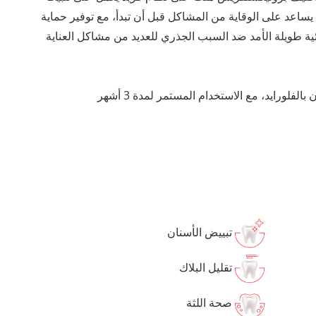
المكونات النشطة، مما يضمن لك أداءً فائقًا⁵ يساعد على الوقاية من المشاكل قبل أن تبدأ، مع توفير حماية
 لمدة 12 ساعة² وفوائد وقائية طويلة الأمد ضد السبب الجذري للعديد من مشاكل العناية
تبييض الأسنان
تقليل البلاك
صحة اللثة