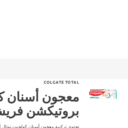
COLGATE TOTAL
معجون أسنان كو
بروتيكشن فري
تحتوي تركيبة معجون أسنان كولجيت توتال 