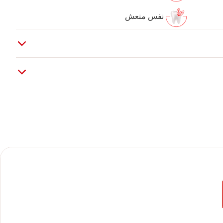
نفس منعش