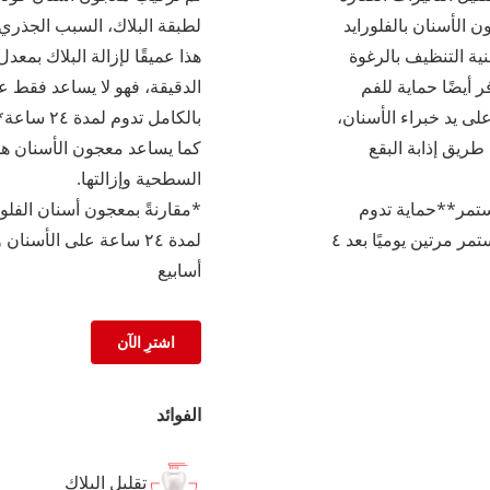
 الأسنان بالفلورايد
لطبقة البلاك، السبب الجذري 
* بفضل تقنية التنظيف بالرغوة
ر أيضًا حماية للفم
الدقيقة، فهو لا يساعد فقط على
طويره على يد خبراء الأسنان،
بالكامل ت
ريق إذابة البقع
كما يساعد معجون الأسنان هذا
السطحية وإزالتها.
هر من الاستخدام المستمر**حماية تدوم
لمدة ٢٤ ساعة على الأسنان واللسان والخدين واللثة مع الاستخدام المستمر مرتين يوميًا بعد ٤
أسابيع
اشترِ الآن
الفوائد
تقليل البلاك