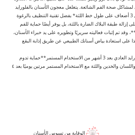
لمشاكل صحة الفم الشائعة. يتغلغل معجون الأسنان بالفلورايد
هذا عميقًا لإزالة البلاك بمعدل 3 أضعاف على طول خط اللثة* بفضل تقنية التنظيف بالرغوة
 إزالة طبقة البلاك الضارة باللثة، بل يوفر أيضًا حماية للفم
دوم لمدة ٢٤ ساعة**، وقد تم إثبات فعاليته سريريًا وتطويره على يد خبراء الأسنان،
 على استعادة بياض أسنانك الطبيعي عن طريق إذابة البقع
*مقارنةً بمعجون أسنان الفلورايد العادي بعد 3 أشهر من الاستخدام المستمر**حماية تدوم
لمدة ٢٤ ساعة على الأسنان واللسان والخدين واللثة مع الاستخدام المستمر مرتين يوميًا بعد ٤
الوقاية من تسوس الأسنان