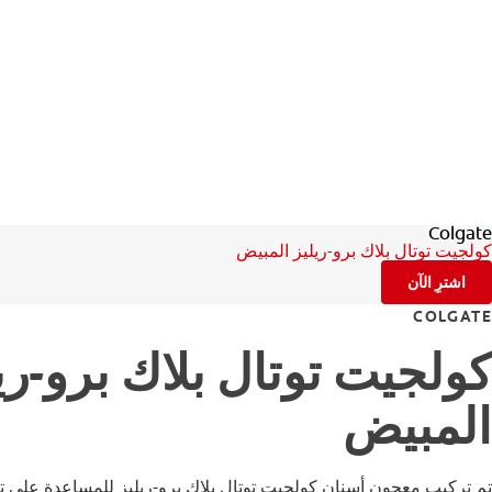
Colgate
كولجيت توتال بلاك برو-ريليز المبيض
اشترِ الآن
COLGATE
كولجيت توتال بلاك برو-ري
المبيض
تم تركيب معجون أسنان كولجيت توتال بلاك برو-ريليز للمساعدة على تقل