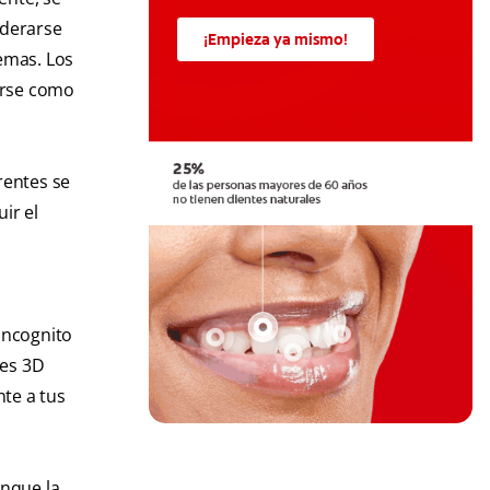
iderarse
¡Empieza ya mismo!
emas. Los
sarse como
rentes se
ir el
Incognito
nes 3D
te a tus
unque la