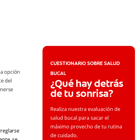
CUESTIONARIO SOBRE SALUD
la opción
BUCAL
¿Qué hay detrás
te del
onerse
de tu sonrisa?
Realiza nuestra evaluación de
salud bucal para sacar el
máximo provecho de tu rutina
rreglarse
de cuidado.
ente, se