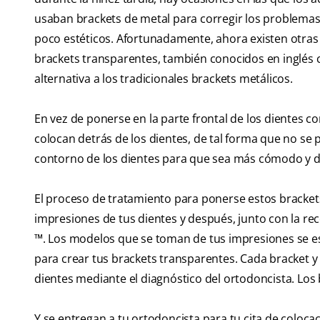
usaban brackets de metal para corregir los problema
poco estéticos. Afortunadamente, ahora existen otras
brackets transparentes, también conocidos en inglé
alternativa a los tradicionales brackets metálicos.
En vez de ponerse en la parte frontal de los dientes c
colocan detrás de los dientes, de tal forma que no se 
contorno de los dientes para que sea más cómodo y da
El proceso de tratamiento para ponerse estos bracke
impresiones de tus dientes y después, junto con la rec
™. Los modelos que se toman de tus impresiones se 
para crear tus brackets transparentes. Cada bracket y
dientes mediante el diagnóstico del ortodoncista. Los 
Y se entregan a tu ortodoncista para tu cita de coloca