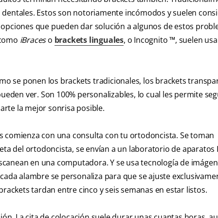
s dentales. Estos son notoriamente incómodos y suelen cons
 opciones que pueden dar solución a algunos de estos probl
s como
iBraces
o
brackets linguales
, o Incognito ™, suelen u
omo se ponen los brackets tradicionales, los brackets transpa
pueden ver. Son 100% personalizables, lo cual les permite segu
rte la mejor sonrisa posible.
ts comienza con una consulta con tu ortodoncista. Se toman
eta del ortodoncista, se envían a un laboratorio de aparatos 
escanean en una computadora. Y se usa tecnología de imáge
 cada alambre se personaliza para que se ajuste exclusivamen
brackets tardan entre cinco y seis semanas en estar listos.
ción. La cita de colocación suele durar unas cuantas horas, a