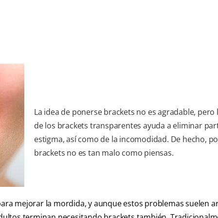
La idea de ponerse brackets no es agradable, pero 
de los brackets transparentes ayuda a eliminar par
estigma, así como de la incomodidad. De hecho, p
brackets no es tan malo como piensas.
 para mejorar la mordida, y aunque estos problemas suelen a
 adultos terminan necesitando brackets también. Tradicionalm