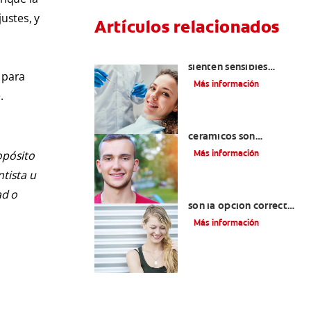
ustes, y
Artículos relacionados
¿Por qué mis dientes se
sienten sensibles
 para
después de una
Más información
limpieza dental?
.
¿Los brackets
cerámicos son
adecuados para usted?
Más información
opósito
ntista u
¿Los brackets blancos
ad o
son la opción correcta
para usted?
Más información